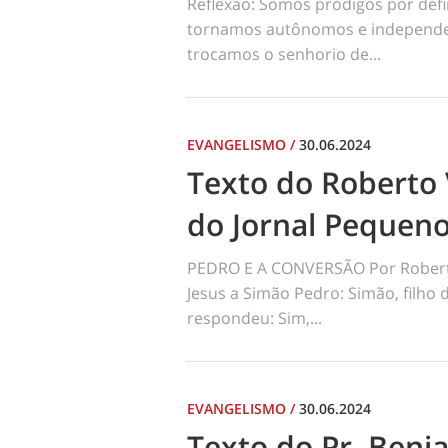
Reflexão: Somos pródigos por def
tornamos autônomos e independen
trocamos o senhorio de...
EVANGELISMO
/
30.06.2024
Texto do Roberto 
do Jornal Pequen
PEDRO E A CONVERSÃO Por Robert
Jesus a Simão Pedro: Simão, filho
respondeu: Sim,...
EVANGELISMO
/
30.06.2024
Texto do Pr. Benj