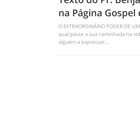
na Página Gospel 
O EXTRAORDINÁRIO PODER DE UM 
qual paute a sua caminhada na vid
alguém a expressar...