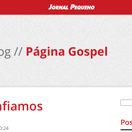
og //
Página Gospel
nfiamos
Pos
0:24