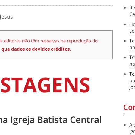
Re
Ce
Jesus
Ho
co
Te
us editores não têm ressalvas na reprodução do
no
 que dados os devidos créditos.
Te
na
STAGENS
Te
pu
Jo
Co
na Igreja Batista Central
Al
Ig