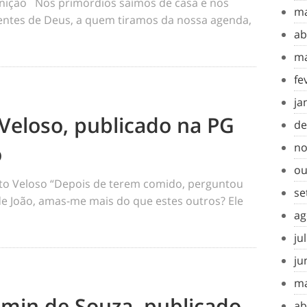
inição Nos primórdios saímos de casa e nos
ma
tes de Deus, a quem tiramos da nossa agenda,
ab
ma
fe
ja
Veloso, publicado na PG
de
o
no
ou
o Veloso “Depois de terem comido, perguntou
se
 de João, amas-me mais do que estes outros? Ele
ag
ju
ju
ma
amin de Souza, publicado
ab