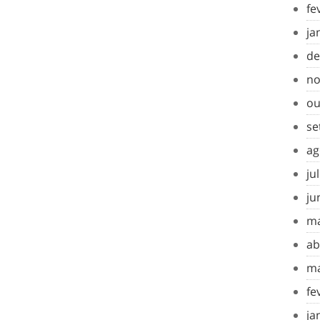
fe
ja
de
no
ou
se
ag
ju
ju
ma
ab
ma
fe
ja