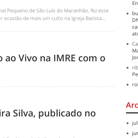
En
rnal Pequeno de São Luís do Maranhão, fez esse
bu
 ocasião de mais um culto na Igreja Batista...
DN
ca
at
Ca
Ma
to ao Vivo na IMRE com o
Jo
ri
Pe
ro
Ar
ra Silva, publicado no
ju
ju