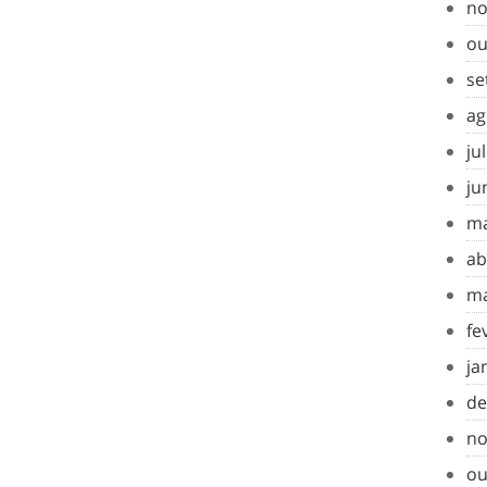
no
ou
se
ag
ju
ju
ma
ab
ma
fe
ja
de
no
ou