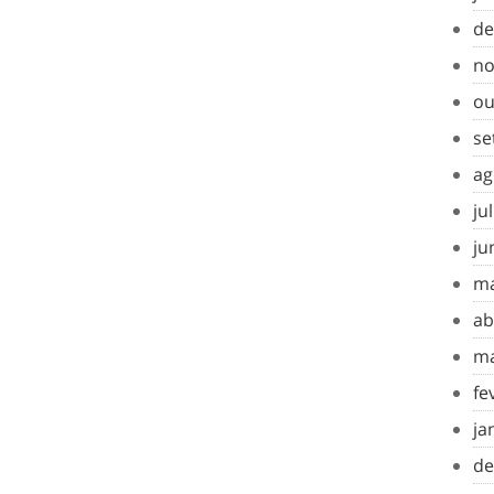
de
no
ou
se
ag
ju
ju
ma
ab
ma
fe
ja
de