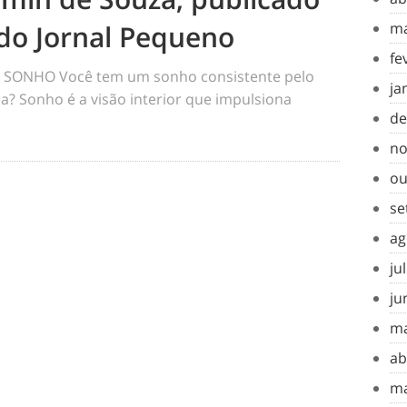
do Jornal Pequeno
ma
fe
SONHO Você tem um sonho consistente pelo
ja
a? Sonho é a visão interior que impulsiona
de
no
ou
se
ag
ju
ju
ma
ab
ma