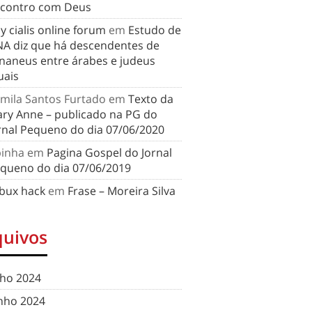
contro com Deus
y cialis online forum
em
Estudo de
A diz que há descendentes de
naneus entre árabes e judeus
uais
mila Santos Furtado
em
Texto da
ry Anne – publicado na PG do
rnal Pequeno do dia 07/06/2020
binha
em
Pagina Gospel do Jornal
queno do dia 07/06/2019
bux hack
em
Frase – Moreira Silva
quivos
lho 2024
nho 2024