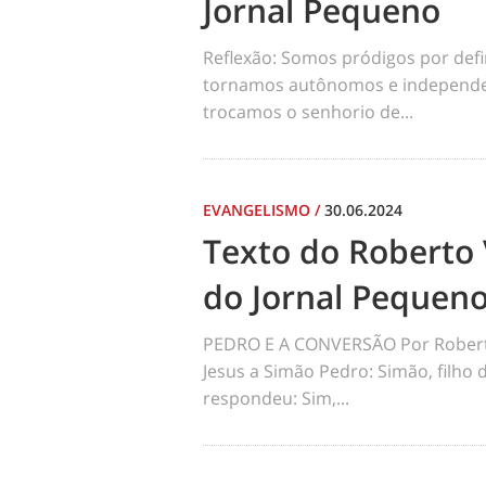
Jornal Pequeno
Reflexão: Somos pródigos por def
tornamos autônomos e independen
trocamos o senhorio de...
EVANGELISMO
/
30.06.2024
Texto do Roberto 
do Jornal Pequen
PEDRO E A CONVERSÃO Por Robert
Jesus a Simão Pedro: Simão, filho
respondeu: Sim,...