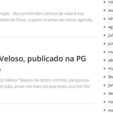
no
ou
inição Nos primórdios saímos de casa e nos
se
tes de Deus, a quem tiramos da nossa agenda,
ag
ju
ju
ma
Veloso, publicado na PG
ab
o
ma
fe
o Veloso “Depois de terem comido, perguntou
ja
 de João, amas-me mais do que estes outros? Ele
de
no
ou