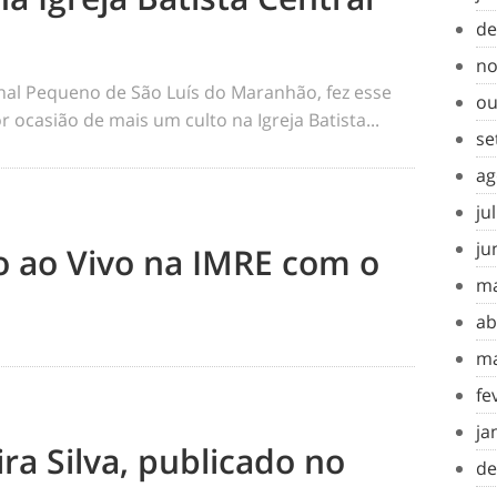
de
no
rnal Pequeno de São Luís do Maranhão, fez esse
ou
 ocasião de mais um culto na Igreja Batista...
se
ag
ju
ju
to ao Vivo na IMRE com o
ma
ab
ma
fe
ja
ra Silva, publicado no
de