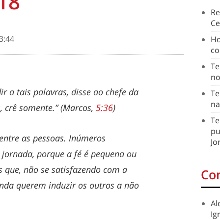
18
Re
Ce
3:44
Ho
co
Te
no
r a tais palavras, disse ao chefe da
Te
na
, crê somente.” (Marcos,
5:36
)
Te
pu
 entre as pessoas. Inúmeros
Jo
 jornada, porque a fé é pequena ou
os que, não se satisfazendo com a
Co
inda querem induzir os outros a não
Al
Ig