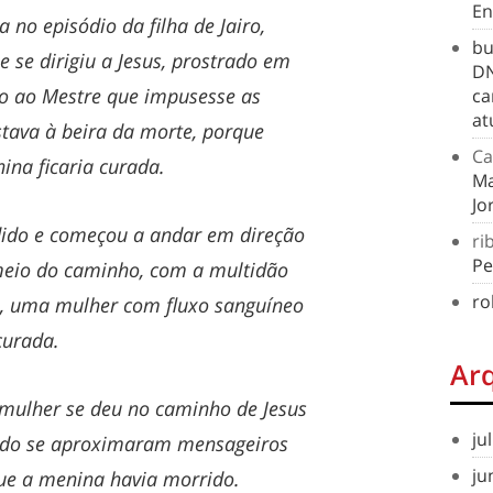
En
a no episódio da filha de Jairo,
bu
e se dirigiu a Jesus, prostrado em
DN
do ao Mestre que impusesse as
ca
at
stava à beira da morte, porque
Ca
ina ficaria curada.
Ma
Jo
dido e começou a andar em direção
ri
Pe
 meio do caminho, com a multidão
ro
, uma mulher com fluxo sanguíneo
curada.
Ar
 mulher se deu no caminho de Jesus
ju
ando se aproximaram mensageiros
ju
que a menina havia morrido.