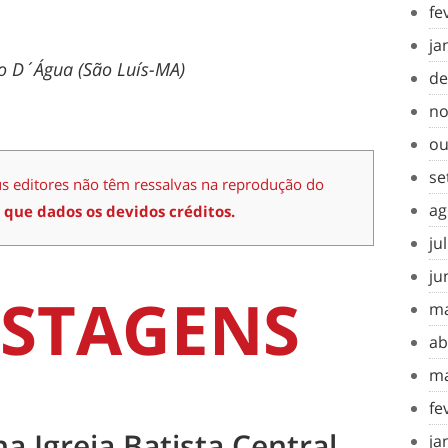
fe
ja
ho D´Água (São Luís-MA)
de
no
ou
se
us editores não têm ressalvas na reprodução do
ag
 que dados os devidos créditos.
ju
ju
STAGENS
ma
ab
ma
fe
na Igreja Batista Central
ja