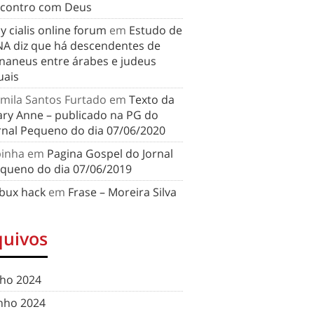
contro com Deus
y cialis online forum
em
Estudo de
A diz que há descendentes de
naneus entre árabes e judeus
uais
mila Santos Furtado
em
Texto da
ry Anne – publicado na PG do
rnal Pequeno do dia 07/06/2020
binha
em
Pagina Gospel do Jornal
queno do dia 07/06/2019
bux hack
em
Frase – Moreira Silva
quivos
lho 2024
nho 2024