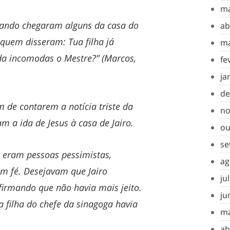
ma
quando chegaram alguns da casa do
ab
 quem disseram: Tua filha já
ma
da incomodas o Mestre?” (Marcos,
fe
ja
de
 de contarem a notícia triste da
no
m a ida de Jesus à casa de Jairo.
ou
se
 eram pessoas pessimistas,
ag
em fé. Desejavam que Jairo
ju
afirmando que não havia mais jeito.
ju
a filha do chefe da sinagoga havia
ma
ab