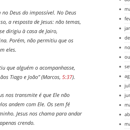
ma
m no Deus do impossível. No Deus
fe
sso, a resposta de Jesus: não temas,
ja
se dirigiu à casa de Jairo,
de
ina. Porém, não permitiu que os
no
m eles.
ou
se
tiu que alguém o acompanhasse,
ag
ãos Tiago e João” (Marcos,
5:37
).
ju
s nos transmite é que Ele não
ju
ulos andem com Ele. Os sem fé
ma
minho. Jesus nos chama para andar
ab
 apenas crendo.
ma