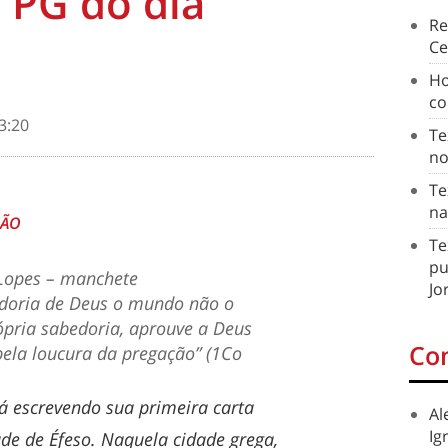
 PG do dia
Re
Ce
Ho
co
3:20
Te
no
Te
na
ÇÃO
Te
pu
Lopes – manchete
Jo
edoria de Deus o mundo não o
ópria sabedoria, aprouve a Deus
Co
ela loucura da pregação” (1Co
á escrevendo sua primeira carta
Al
Ig
ade de Éfeso. Naquela cidade grega,