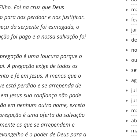
ilho. Foi na cruz que Deus
ma
 para nos perdoar e nos justificar.
fe
beça da serpente foi esmagada, o
ja
ção foi pago e a nossa salvação foi
de
no
 pregação é uma loucura porque o
ou
al. A pregação exige de todos os
se
to e fé em Jesus. A menos que o
ag
 está perdido e se arrependa de
ju
 em Jesus sua confiança não pode
ju
ação em nenhum outro nome, exceto
ma
 pregação é uma oferta da salvação
ab
somente os que se arrependem e
ma
evangelho é o poder de Deus para a