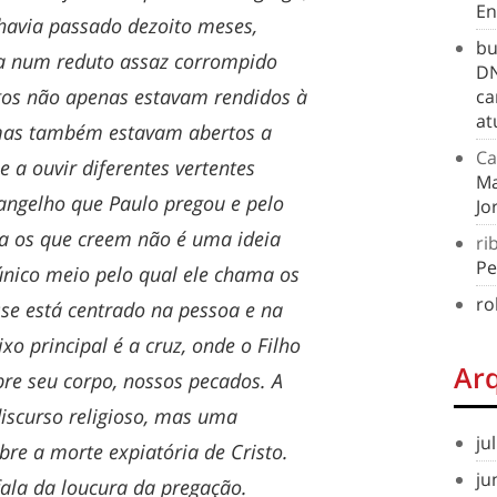
En
havia passado dezoito meses,
bu
a num reduto assaz corrompido
DN
os não apenas estavam rendidos à
ca
at
mas também estavam abertos a
Ca
 e a ouvir diferentes vertentes
Ma
evangelho que Paulo pregou e pelo
Jo
va os que creem não é uma ideia
ri
Pe
único meio pelo qual ele chama os
ro
Esse está centrado na pessoa e na
ixo principal é a cruz, onde o Filho
Ar
re seu corpo, nossos pecados. A
iscurso religioso, mas uma
ju
re a morte expiatória de Cristo.
ju
 fala da loucura da pregação.