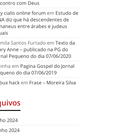
contro com Deus
y cialis online forum
em
Estudo de
A diz que há descendentes de
naneus entre árabes e judeus
uais
mila Santos Furtado
em
Texto da
ry Anne – publicado na PG do
rnal Pequeno do dia 07/06/2020
binha
em
Pagina Gospel do Jornal
queno do dia 07/06/2019
bux hack
em
Frase – Moreira Silva
quivos
lho 2024
nho 2024