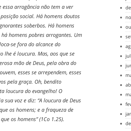
e essa arrogância não tem a ver
de
posição social. Há homens doutos
no
gnorantes soberbos. Há homens
ou
e há homens pobres arrogantes. Um
se
loca-se fora do alcance do
ag
o lhe é loucura. Mas, aos que se
ju
rosa mão de Deus, pela obra do
ju
s ouvem, esses se arrependem, esses
ma
vos pela graça. Oh, bendito
ab
ta loucura do evangelho! O
ma
a sua voz e diz: “A loucura de Deus
fe
 que os homens; e a fraqueza de
ja
 que os homens” (1Co 1.25).
de