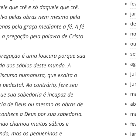
fe
ele que crê e só daquele que crê.
ja
alvo pelas obras nem mesmo pela
de
enas pela graça mediante a fé. A fé
no
 a pregação pela palavra de Cristo
ou
se
 pregação é uma loucura porque sua
ag
a aos sábios deste mundo. A
ju
iscurso humanista, que exalta o
ju
pedestal. Ao contrário, fere seu
ma
ue sua sabedoria é incapaz de
ncia de Deus ou mesmo as obras de
ab
onhece a Deus por sua sabedoria.
ma
s não chamou muitos sábios e
fe
ndo, mas os pequeninos e
ja