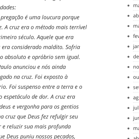
ma
rdades:
ab
a pregação é uma loucura porque
ma
z. A cruz era o método mais terrível
fe
rimeiro século. Aquele que era
ja
era considerado maldito. Sofria
io absoluto e opróbrio sem igual.
de
Paulo anunciou e nós ainda
no
gado na cruz. Foi exposto à
ou
io. Foi suspenso entre a terra e o
se
 espetáculo de dor. A cruz era
ag
deus e vergonha para os gentios
ju
na cruz que Deus fez refulgir seu
ju
 e reluzir sua mais profunda
ma
 que Deus puniu nossos pecados,
ab