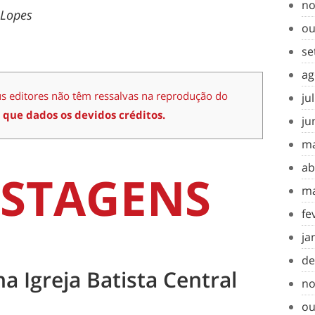
no
 Lopes
ou
se
ag
us editores não têm ressalvas na reprodução do
ju
 que dados os devidos créditos.
ju
ma
ab
STAGENS
ma
fe
ja
de
na Igreja Batista Central
no
ou