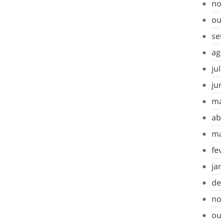
no
ou
se
ag
ju
ju
ma
ab
ma
fe
ja
de
no
ou