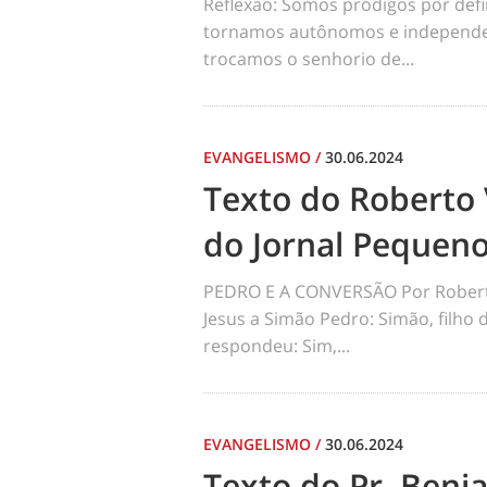
Reflexão: Somos pródigos por def
tornamos autônomos e independen
trocamos o senhorio de...
EVANGELISMO
/
30.06.2024
Texto do Roberto 
do Jornal Pequen
PEDRO E A CONVERSÃO Por Robert
Jesus a Simão Pedro: Simão, filho
respondeu: Sim,...
EVANGELISMO
/
30.06.2024
Texto do Pr. Benj