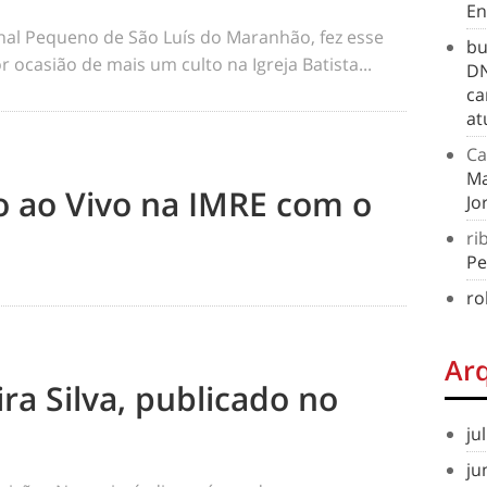
En
rnal Pequeno de São Luís do Maranhão, fez esse
bu
 ocasião de mais um culto na Igreja Batista...
DN
ca
at
Ca
Ma
to ao Vivo na IMRE com o
Jo
ri
Pe
ro
Ar
ra Silva, publicado no
ju
ju