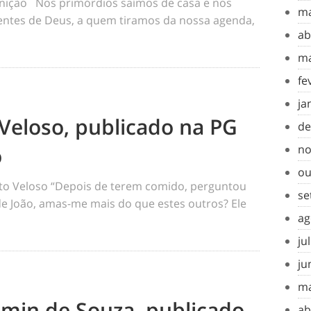
inição Nos primórdios saímos de casa e nos
ma
tes de Deus, a quem tiramos da nossa agenda,
ab
ma
fe
ja
Veloso, publicado na PG
de
o
no
ou
o Veloso “Depois de terem comido, perguntou
se
 de João, amas-me mais do que estes outros? Ele
ag
ju
ju
ma
amin de Souza, publicado
ab