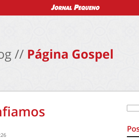
og //
Página Gospel
nfiamos
Pos
:26