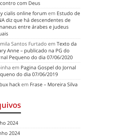
contro com Deus
y cialis online forum
em
Estudo de
A diz que há descendentes de
naneus entre árabes e judeus
uais
mila Santos Furtado
em
Texto da
ry Anne – publicado na PG do
rnal Pequeno do dia 07/06/2020
binha
em
Pagina Gospel do Jornal
queno do dia 07/06/2019
bux hack
em
Frase – Moreira Silva
quivos
lho 2024
nho 2024