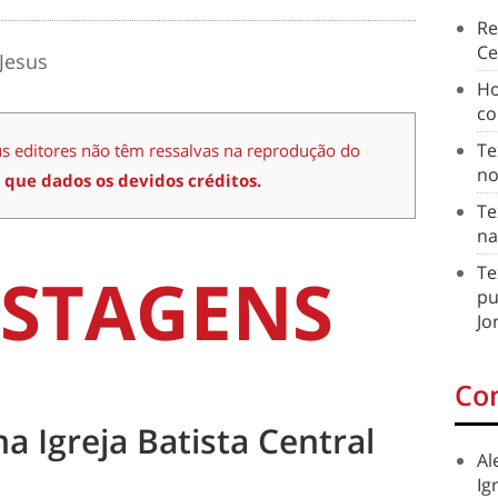
Re
Ce
Jesus
Ho
co
Te
us editores não têm ressalvas na reprodução do
no
 que dados os devidos créditos.
Te
na
STAGENS
Te
pu
Jo
Co
na Igreja Batista Central
Al
Ig