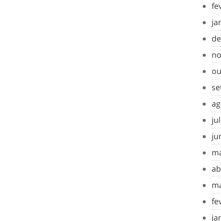
fe
ja
de
no
ou
se
ag
ju
ju
ma
ab
ma
fe
ja