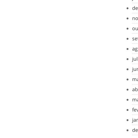
de
no
ou
se
ag
ju
ju
ma
ab
ma
fe
ja
de