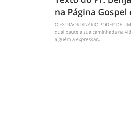
na Página Gospel 
O EXTRAORDINÁRIO PODER DE UM 
qual paute a sua caminhada na vid
alguém a expressar...