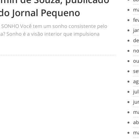
do Jornal Pequeno
ma
fe
SONHO Você tem um sonho consistente pelo
ja
a? Sonho é a visão interior que impulsiona
de
no
ou
se
ag
ju
ju
ma
ab
ma