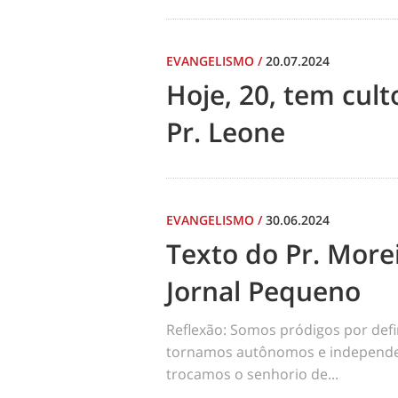
EVANGELISMO
/
20.07.2024
Hoje, 20, tem cul
Pr. Leone
EVANGELISMO
/
30.06.2024
Texto do Pr. Morei
Jornal Pequeno
Reflexão: Somos pródigos por def
tornamos autônomos e independen
trocamos o senhorio de...