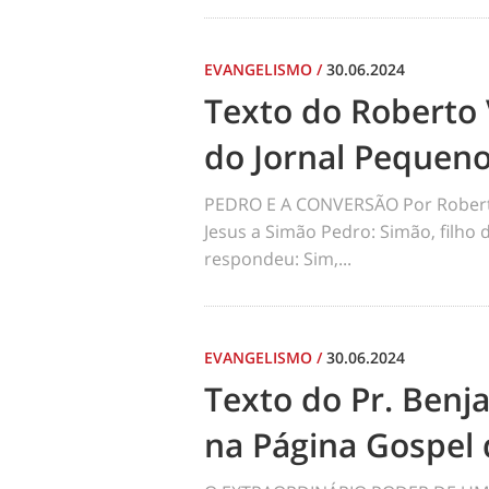
EVANGELISMO
/
30.06.2024
Texto do Roberto 
do Jornal Pequen
PEDRO E A CONVERSÃO Por Robert
Jesus a Simão Pedro: Simão, filho
respondeu: Sim,...
EVANGELISMO
/
30.06.2024
Texto do Pr. Benj
na Página Gospel 