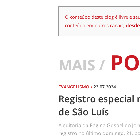
O conteúdo deste blog é livre e se
conteúdo em outros canais,
desde
PO
MAIS /
EVANGELISMO
/
22.07.2024
Registro especial 
de São Luís
A editoria da Pagina Gospel do Jo
registro no último domingo, 21, por