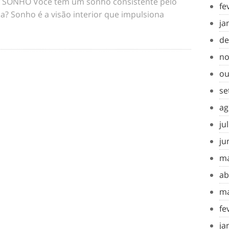
SONHO Você tem um sonho consistente pelo
fe
a? Sonho é a visão interior que impulsiona
ja
de
no
ou
se
ag
ju
ju
ma
ab
ma
fe
ja