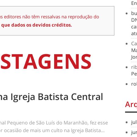
En
bu
us editores não têm ressalvas na reprodução do
DN
 que dados os devidos créditos.
ca
at
Ca
STAGENS
Ma
Jo
ri
Pe
ro
na Igreja Batista Central
Ar
ju
rnal Pequeno de São Luís do Maranhão, fez esse
 ocasião de mais um culto na Igreja Batista...
ju