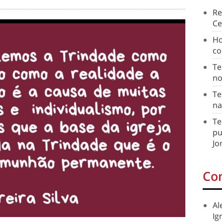
Re
Ce
Ho
co
Te
no
Te
na
Te
pu
Jo
Co
Al
Ig