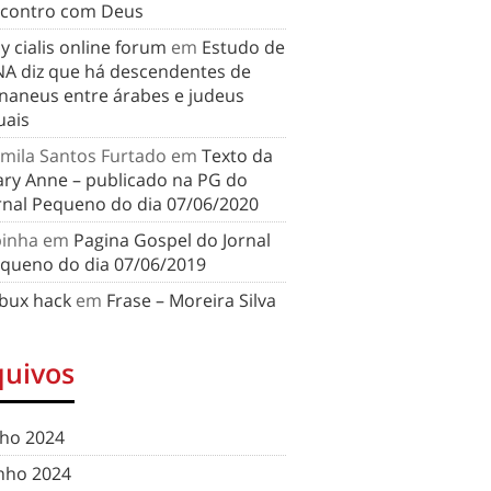
contro com Deus
y cialis online forum
em
Estudo de
A diz que há descendentes de
naneus entre árabes e judeus
uais
mila Santos Furtado
em
Texto da
ry Anne – publicado na PG do
rnal Pequeno do dia 07/06/2020
binha
em
Pagina Gospel do Jornal
queno do dia 07/06/2019
bux hack
em
Frase – Moreira Silva
quivos
lho 2024
nho 2024