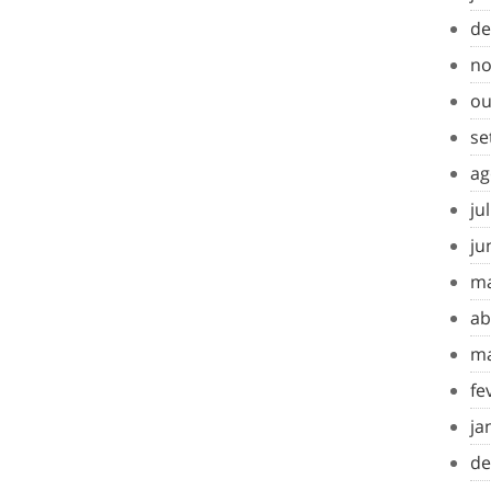
de
no
ou
se
ag
ju
ju
ma
ab
ma
fe
ja
de