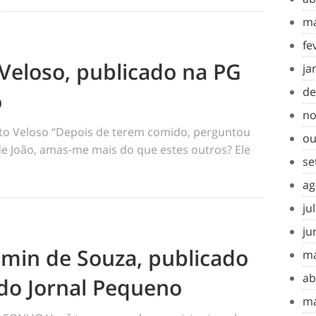
ma
fe
Veloso, publicado na PG
ja
de
o
no
o Veloso “Depois de terem comido, perguntou
ou
 de João, amas-me mais do que estes outros? Ele
se
ag
ju
ju
amin de Souza, publicado
ma
ab
do Jornal Pequeno
ma