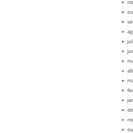
no
ou
se
ag
ju
ju
ma
ab
ma
fe
ja
de
no
ou