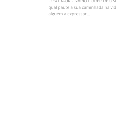
O EXTRAORDINÁRIO PODER DE UM 
qual paute a sua caminhada na vid
alguém a expressar...