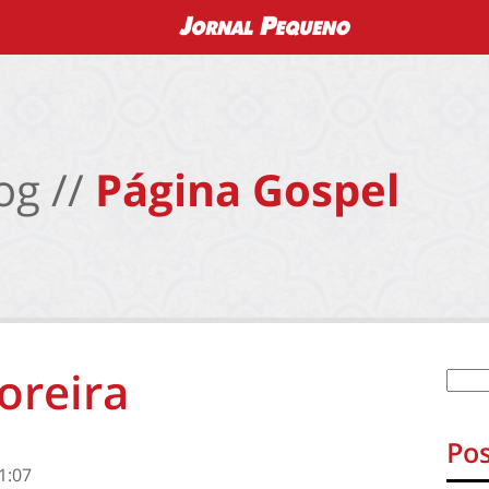
og //
Página Gospel
oreira
Pos
1:07