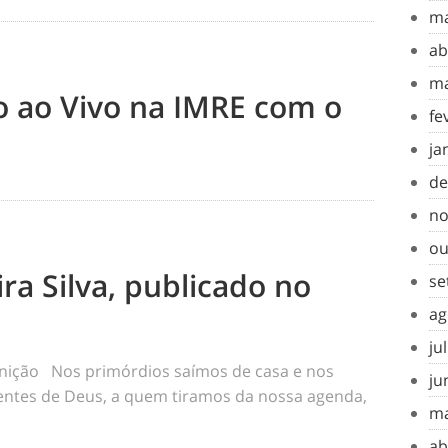
ma
ab
ma
to ao Vivo na IMRE com o
fe
ja
de
no
ou
ra Silva, publicado no
se
ag
ju
inição Nos primórdios saímos de casa e nos
ju
tes de Deus, a quem tiramos da nossa agenda,
ma
ab