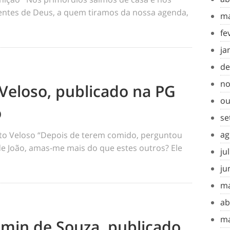
tes de Deus, a quem tiramos da nossa agenda,
ma
fe
ja
de
no
Veloso, publicado na PG
ou
o
se
ag
o Veloso “Depois de terem comido, perguntou
 de João, amas-me mais do que estes outros? Ele
ju
ju
ma
ab
ma
amin de Souza, publicado