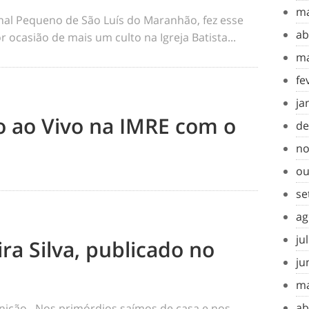
ma
rnal Pequeno de São Luís do Maranhão, fez esse
ab
 ocasião de mais um culto na Igreja Batista...
ma
fe
ja
to ao Vivo na IMRE com o
de
no
ou
se
ag
ju
ra Silva, publicado no
ju
ma
ab
inição Nos primórdios saímos de casa e nos