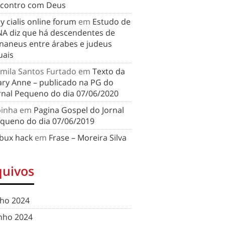
contro com Deus
y cialis online forum
em
Estudo de
A diz que há descendentes de
naneus entre árabes e judeus
uais
mila Santos Furtado
em
Texto da
ry Anne – publicado na PG do
rnal Pequeno do dia 07/06/2020
binha
em
Pagina Gospel do Jornal
queno do dia 07/06/2019
bux hack
em
Frase – Moreira Silva
quivos
lho 2024
nho 2024