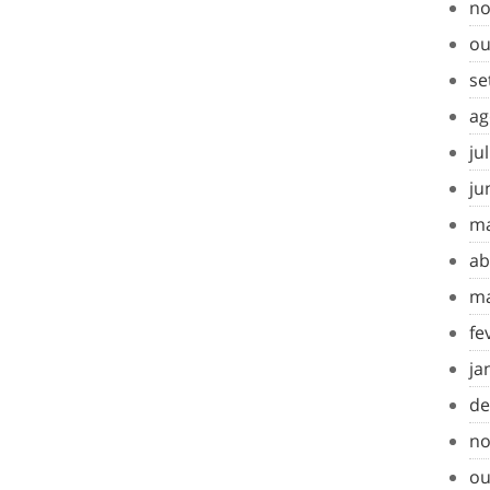
no
ou
se
ag
ju
ju
ma
ab
ma
fe
ja
de
no
ou