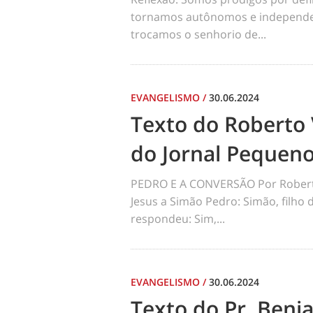
tornamos autônomos e independen
trocamos o senhorio de...
EVANGELISMO
/
30.06.2024
Texto do Roberto 
do Jornal Pequen
PEDRO E A CONVERSÃO Por Robert
Jesus a Simão Pedro: Simão, filho
respondeu: Sim,...
EVANGELISMO
/
30.06.2024
Texto do Pr. Benj