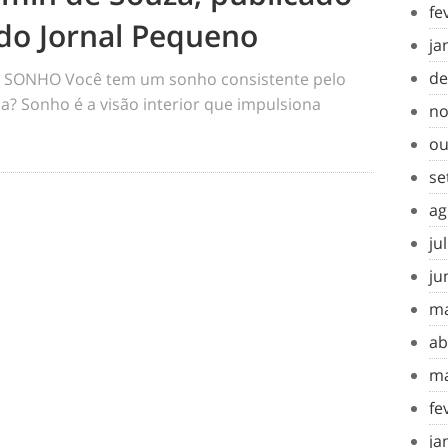
fe
do Jornal Pequeno
ja
de
SONHO Você tem um sonho consistente pelo
a? Sonho é a visão interior que impulsiona
no
ou
se
ag
ju
ju
ma
ab
ma
fe
ja