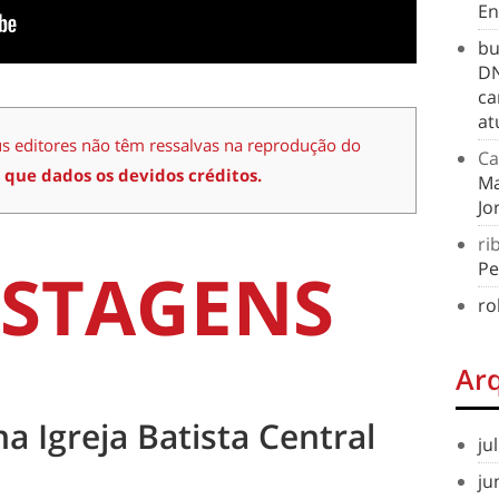
En
bu
DN
ca
at
us editores não têm ressalvas na reprodução do
Ca
 que dados os devidos créditos.
Ma
Jo
ri
STAGENS
Pe
ro
Ar
na Igreja Batista Central
ju
ju