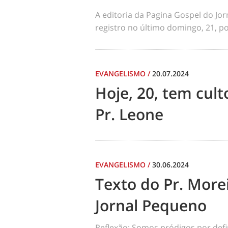
A editoria da Pagina Gospel do Jo
registro no último domingo, 21, por
EVANGELISMO
/
20.07.2024
Hoje, 20, tem cul
Pr. Leone
EVANGELISMO
/
30.06.2024
Texto do Pr. Morei
Jornal Pequeno
Reflexão: Somos pródigos por def