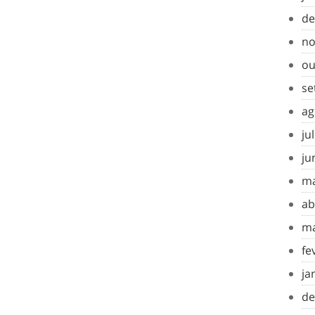
de
no
ou
se
ag
ju
ju
ma
ab
ma
fe
ja
de