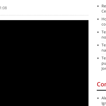
Re
1:08
Ce
Ho
co
Te
no
Te
na
Te
pu
Jo
Co
Al
Ig