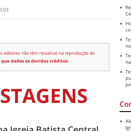
Re
0:03
Ce
Ho
co
Te
no
us editores não têm ressalvas na reprodução do
Te
 que dados os devidos créditos.
na
Te
pu
Jo
STAGENS
Co
Al
na Igreja Batista Central
Ig