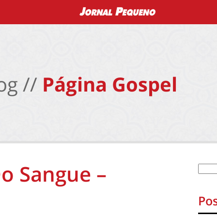
og //
Página Gospel
o Sangue –
Pos