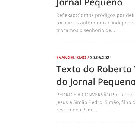
Jornal Pequeno
Reflexão: Somos pródigos por def
tornamos autônomos e independen
trocamos o senhorio de...
EVANGELISMO
/
30.06.2024
Texto do Roberto 
do Jornal Pequen
PEDRO E A CONVERSÃO Por Robert
Jesus a Simão Pedro: Simão, filho
respondeu: Sim,...