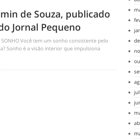
ma
amin de Souza, publicado
fe
do Jornal Pequeno
ja
SONHO Você tem um sonho consistente pelo
de
a? Sonho é a visão interior que impulsiona
no
ou
se
ag
ju
ju
ma
ab
ma