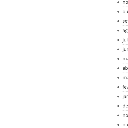
no
ou
se
ag
ju
ju
ma
ab
ma
fe
ja
de
no
ou