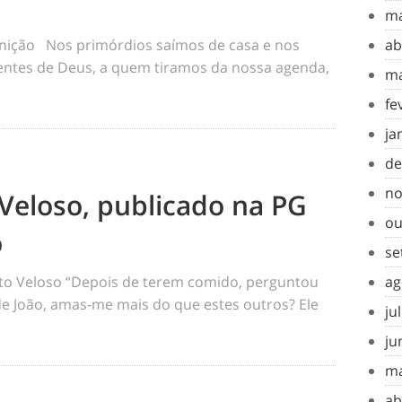
ma
inição Nos primórdios saímos de casa e nos
ab
tes de Deus, a quem tiramos da nossa agenda,
ma
fe
ja
de
no
Veloso, publicado na PG
ou
o
se
o Veloso “Depois de terem comido, perguntou
ag
 de João, amas-me mais do que estes outros? Ele
ju
ju
ma
ab