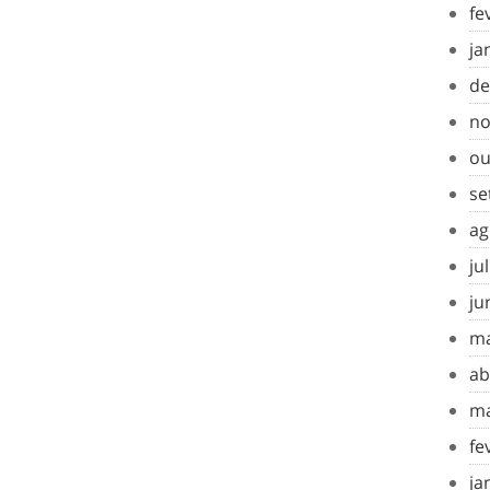
fe
ja
de
no
ou
se
ag
ju
ju
ma
ab
ma
fe
ja