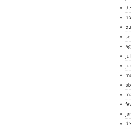
de
no
ou
se
ag
ju
ju
ma
ab
ma
fe
ja
de