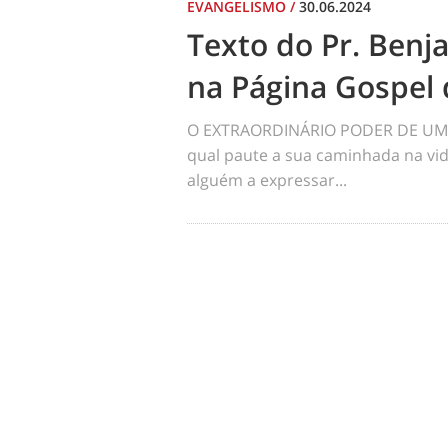
EVANGELISMO
/
30.06.2024
Texto do Pr. Benj
na Página Gospel 
O EXTRAORDINÁRIO PODER DE UM 
qual paute a sua caminhada na vid
alguém a expressar...