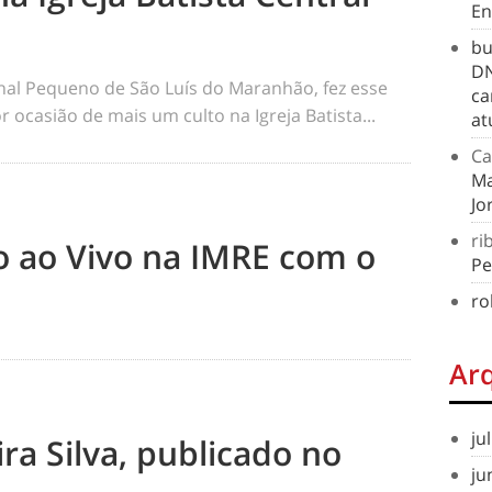
En
bu
DN
rnal Pequeno de São Luís do Maranhão, fez esse
ca
 ocasião de mais um culto na Igreja Batista...
at
Ca
Ma
Jo
ri
to ao Vivo na IMRE com o
Pe
ro
Ar
ju
ra Silva, publicado no
ju