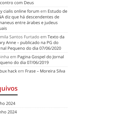
contro com Deus
y cialis online forum
em
Estudo de
A diz que há descendentes de
naneus entre árabes e judeus
uais
mila Santos Furtado
em
Texto da
ry Anne – publicado na PG do
rnal Pequeno do dia 07/06/2020
binha
em
Pagina Gospel do Jornal
queno do dia 07/06/2019
bux hack
em
Frase – Moreira Silva
quivos
lho 2024
nho 2024