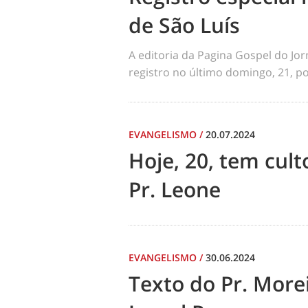
de São Luís
A editoria da Pagina Gospel do Jo
registro no último domingo, 21, por
EVANGELISMO
/
20.07.2024
Hoje, 20, tem cul
Pr. Leone
EVANGELISMO
/
30.06.2024
Texto do Pr. Morei