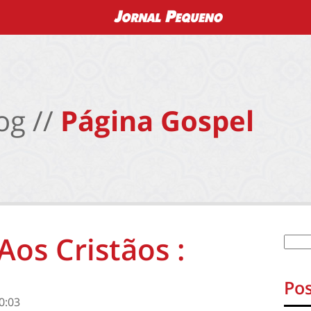
og //
Página Gospel
Aos Cristãos :
Pos
0:03