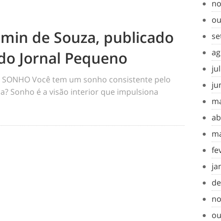
no
ou
amin de Souza, publicado
se
ag
do Jornal Pequeno
ju
SONHO Você tem um sonho consistente pelo
ju
a? Sonho é a visão interior que impulsiona
ma
ab
ma
fe
ja
de
no
ou