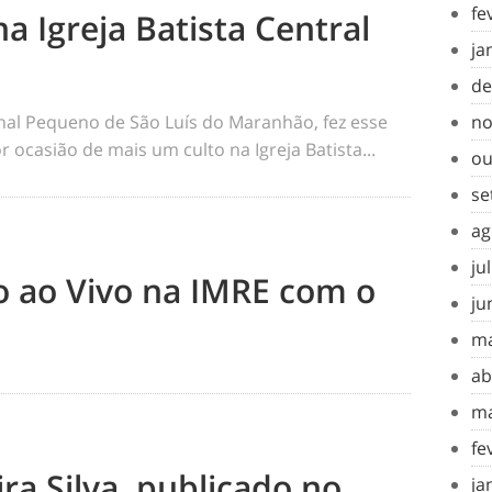
fe
na Igreja Batista Central
ja
de
rnal Pequeno de São Luís do Maranhão, fez esse
no
 ocasião de mais um culto na Igreja Batista...
ou
se
ag
ju
to ao Vivo na IMRE com o
ju
ma
ab
ma
fe
ra Silva, publicado no
ja