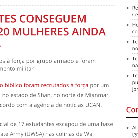
Re
TES CONSEGUEM
Ce
Ho
 20 MULHERES AINDA
co
S
Te
no
Te
dos à força por grupo armado e foram
na
mento militar
Te
pu
o bíblico foram recrutados à força
por um
Jo
a no estado de Shan, no norte de Mianmar,
cordo com a agência de notícias UCAN.
Co
cial de 17 estudantes escapou de uma base
Al
ate Army (UWSA) nas colinas de Wa,
Ig