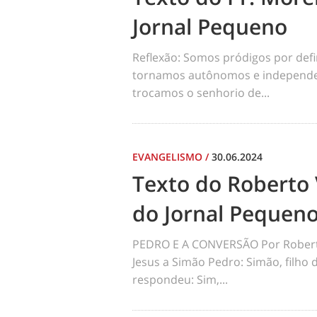
Jornal Pequeno
Reflexão: Somos pródigos por def
tornamos autônomos e independen
trocamos o senhorio de...
EVANGELISMO
/
30.06.2024
Texto do Roberto 
do Jornal Pequen
PEDRO E A CONVERSÃO Por Robert
Jesus a Simão Pedro: Simão, filho
respondeu: Sim,...