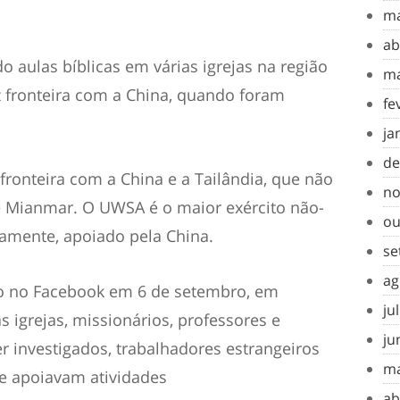
ma
ab
 aulas bíblicas em várias igrejas na região
ma
z fronteira com a China, quando foram
fe
ja
de
onteira com a China e a Tailândia, que não
no
e Mianmar. O UWSA é o maior exército não-
ou
tamente, apoiado pela China.
se
ag
o no Facebook em 6 de setembro, em
ju
s igrejas, missionários, professores e
ju
er investigados, trabalhadores estrangeiros
ma
ue apoiavam atividades
ab