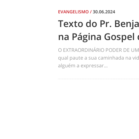
EVANGELISMO
/
30.06.2024
Texto do Pr. Benj
na Página Gospel 
O EXTRAORDINÁRIO PODER DE UM 
qual paute a sua caminhada na vid
alguém a expressar...