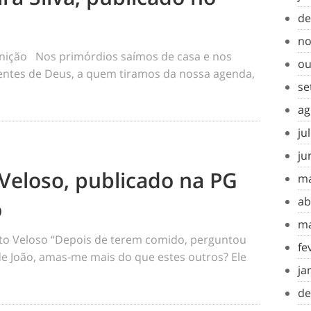
de
no
inição Nos primórdios saímos de casa e nos
ou
tes de Deus, a quem tiramos da nossa agenda,
se
ag
ju
ju
Veloso, publicado na PG
ma
ab
o
ma
o Veloso “Depois de terem comido, perguntou
fe
 de João, amas-me mais do que estes outros? Ele
ja
de