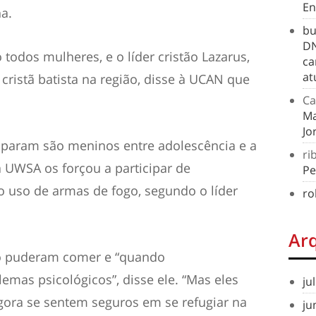
En
a.
bu
DN
 todos mulheres, e o líder cristão Lazarus,
ca
at
ristã batista na região, disse à UCAN que
Ca
Ma
Jo
aparam são meninos entre adolescência e a
ri
a UWSA os forçou a participar de
Pe
 o uso de armas de fogo, segundo o líder
ro
Ar
ão puderam comer e “quando
mas psicológicos”, disse ele. “Mas eles
ju
agora se sentem seguros em se refugiar na
ju