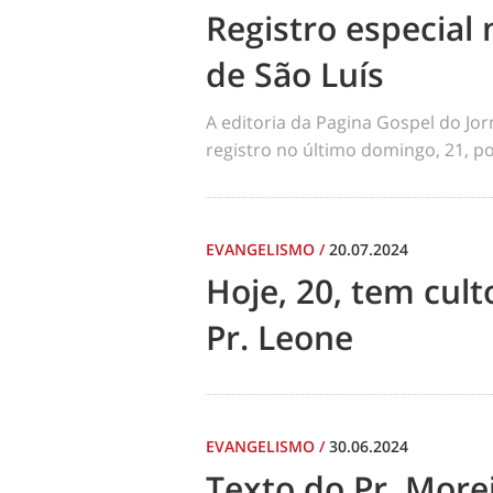
Registro especial 
de São Luís
A editoria da Pagina Gospel do Jo
registro no último domingo, 21, por
EVANGELISMO
/
20.07.2024
Hoje, 20, tem cul
Pr. Leone
EVANGELISMO
/
30.06.2024
Texto do Pr. Morei