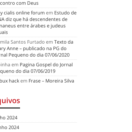
contro com Deus
y cialis online forum
em
Estudo de
A diz que há descendentes de
naneus entre árabes e judeus
uais
mila Santos Furtado
em
Texto da
ry Anne – publicado na PG do
rnal Pequeno do dia 07/06/2020
binha
em
Pagina Gospel do Jornal
queno do dia 07/06/2019
bux hack
em
Frase – Moreira Silva
quivos
lho 2024
nho 2024