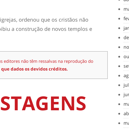
ma
fe
igrejas, ordenou que os cristãos não
ja
oibiu a construção de novos templos e
de
no
ou
us editores não têm ressalvas na reprodução do
se
 que dados os devidos créditos.
ag
ju
STAGENS
ju
ma
ab
ma