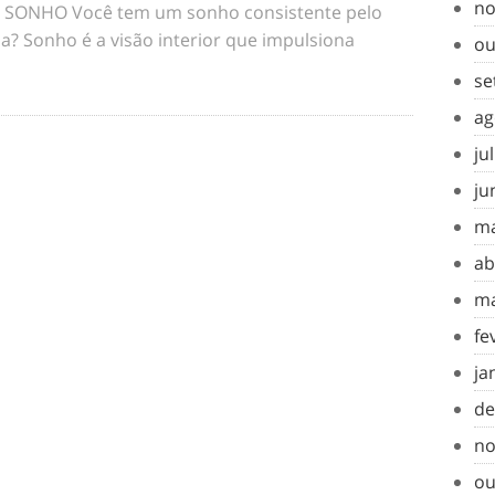
no
SONHO Você tem um sonho consistente pelo
a? Sonho é a visão interior que impulsiona
ou
se
ag
ju
ju
ma
ab
ma
fe
ja
de
no
ou