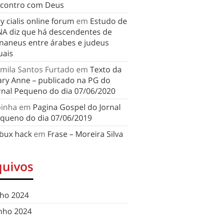
contro com Deus
y cialis online forum
em
Estudo de
A diz que há descendentes de
naneus entre árabes e judeus
uais
mila Santos Furtado
em
Texto da
ry Anne – publicado na PG do
rnal Pequeno do dia 07/06/2020
binha
em
Pagina Gospel do Jornal
queno do dia 07/06/2019
bux hack
em
Frase – Moreira Silva
quivos
lho 2024
nho 2024