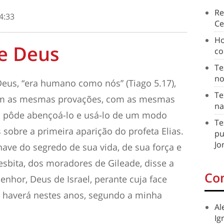
Re
4:33
Ce
Ho
de Deus
co
Te
no
eus, “era humano como nós” (Tiago 5.17),
Te
om as mesmas provações, com as mesmas
na
 pôde abençoá-lo e usá-lo de um modo
Te
 sobre a primeira aparição do profeta Elias.
pu
Jo
have do segredo de sua vida, de sua força e
 tesbita, dos moradores de Gileade, disse a
Co
enhor, Deus de Israel, perante cuja face
 haverá nestes anos, segundo a minha
Al
Ig