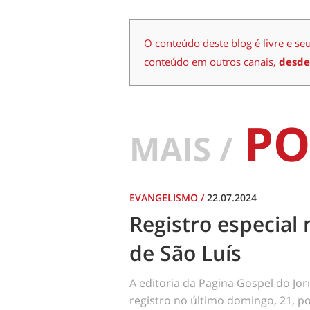
O conteúdo deste blog é livre e se
conteúdo em outros canais,
desde
PO
MAIS /
EVANGELISMO
/
22.07.2024
Registro especial 
de São Luís
A editoria da Pagina Gospel do Jo
registro no último domingo, 21, por