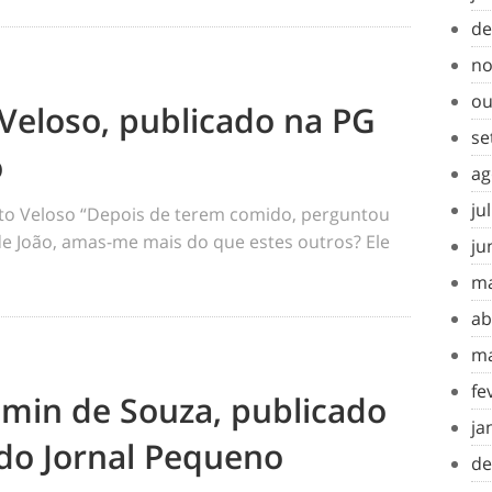
de
no
ou
Veloso, publicado na PG
se
o
ag
ju
o Veloso “Depois de terem comido, perguntou
 de João, amas-me mais do que estes outros? Ele
ju
ma
ab
ma
fe
amin de Souza, publicado
ja
do Jornal Pequeno
de