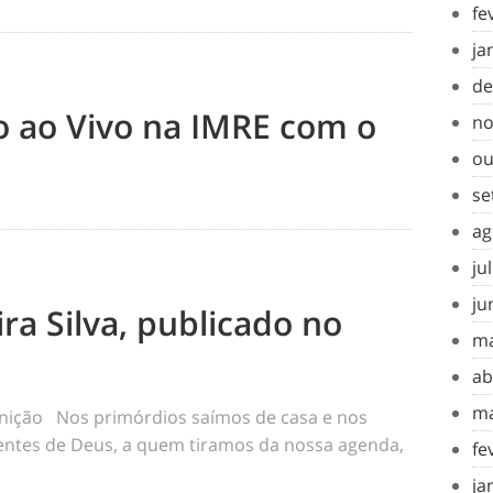
fe
ja
de
to ao Vivo na IMRE com o
no
ou
se
ag
ju
ju
ra Silva, publicado no
ma
ab
ma
inição Nos primórdios saímos de casa e nos
tes de Deus, a quem tiramos da nossa agenda,
fe
ja