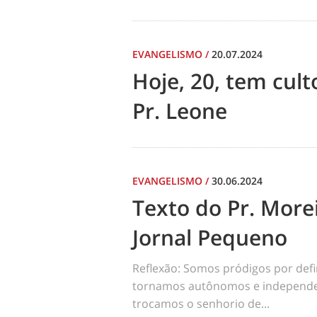
EVANGELISMO
/
20.07.2024
Hoje, 20, tem cul
Pr. Leone
EVANGELISMO
/
30.06.2024
Texto do Pr. Morei
Jornal Pequeno
Reflexão: Somos pródigos por def
tornamos autônomos e independen
trocamos o senhorio de...