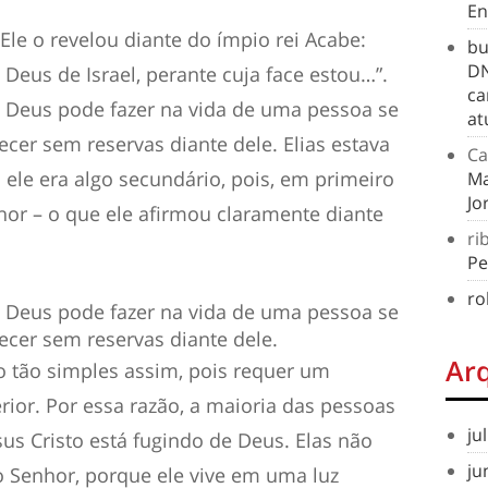
En
le o revelou diante do ímpio rei Acabe:
bu
DN
 Deus de Israel, perante cuja face estou…”.
ca
e Deus pode fazer na vida de uma pessoa se
at
ecer sem reservas diante dele. Elias estava
Ca
 ele era algo secundário, pois, em primeiro
Ma
Jo
nhor – o que ele afirmou claramente diante
ri
Pe
ro
e Deus pode fazer na vida de uma pessoa se
ecer sem reservas diante dele.
Ar
o tão simples assim, pois requer um
ior. Por essa razão, a maioria das pessoas
ju
us Cristo está fugindo de Deus. Elas não
ju
o Senhor, porque ele vive em uma luz