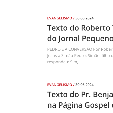
EVANGELISMO
/
30.06.2024
Texto do Roberto 
do Jornal Pequen
PEDRO E A CONVERSÃO Por Robert
Jesus a Simão Pedro: Simão, filho
respondeu: Sim,...
EVANGELISMO
/
30.06.2024
Texto do Pr. Benj
na Página Gospel 