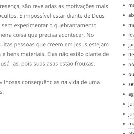
ma
presença, são reveladas as motivações mais
ab
cultos. É impossível estar diante de Deus
e sem experimentar o quebrantamento
ma
imeira coisa que precisa acontecer. No
fe
 muitas pessoas que creem em Jesus estejam
ja
 e bens materiais. Elas não estão diante de
de
usá-las, pois suas asas estão frouxas.
no
ou
vilhosas consequências na vida de uma
se
s.
ag
ju
ju
ma
ab