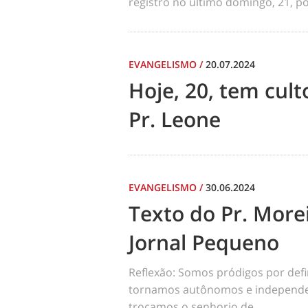
registro no último domingo, 21, por
EVANGELISMO
/
20.07.2024
Hoje, 20, tem cul
Pr. Leone
EVANGELISMO
/
30.06.2024
Texto do Pr. Morei
Jornal Pequeno
Reflexão: Somos pródigos por def
tornamos autônomos e independen
trocamos o senhorio de...