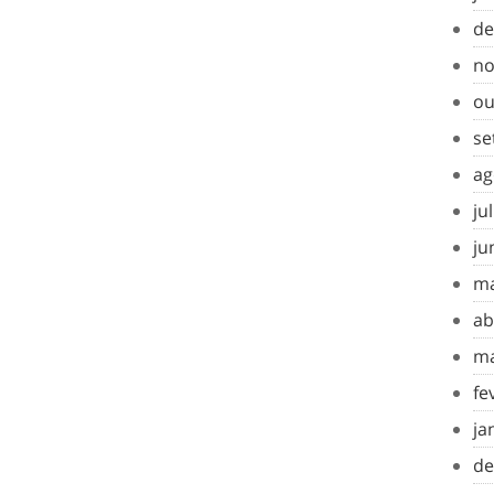
de
no
ou
se
ag
ju
ju
ma
ab
ma
fe
ja
de