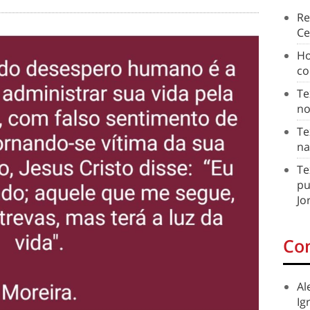
Re
Ce
Ho
co
Te
no
Te
na
Te
pu
Jo
Co
Al
Ig