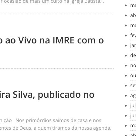
 ocasião de mais um culto na Igreja Batista...
ma
ab
ma
fe
to ao Vivo na IMRE com o
ja
de
no
ou
se
ra Silva, publicado no
ag
ju
ju
inição Nos primórdios saímos de casa e nos
ma
tes de Deus, a quem tiramos da nossa agenda,
ab