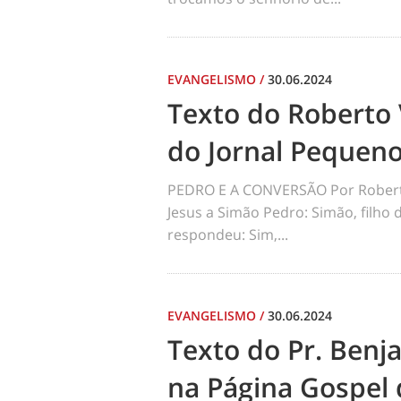
EVANGELISMO
/
30.06.2024
Texto do Roberto 
do Jornal Pequen
PEDRO E A CONVERSÃO Por Robert
Jesus a Simão Pedro: Simão, filho
respondeu: Sim,...
EVANGELISMO
/
30.06.2024
Texto do Pr. Benj
na Página Gospel 