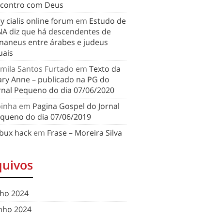
contro com Deus
y cialis online forum
em
Estudo de
A diz que há descendentes de
naneus entre árabes e judeus
uais
mila Santos Furtado
em
Texto da
ry Anne – publicado na PG do
rnal Pequeno do dia 07/06/2020
binha
em
Pagina Gospel do Jornal
queno do dia 07/06/2019
bux hack
em
Frase – Moreira Silva
quivos
lho 2024
nho 2024