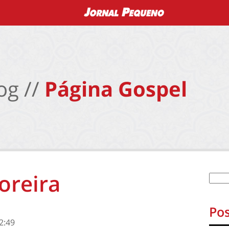
og //
Página Gospel
oreira
Pos
2:49