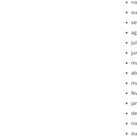
no
ou
se
ag
ju
ju
ma
ab
ma
fe
ja
de
no
ou