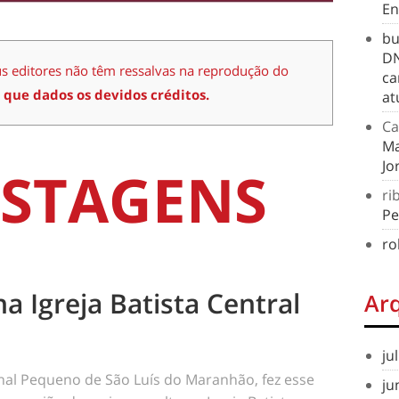
En
bu
DN
us editores não têm ressalvas na reprodução do
ca
 que dados os devidos créditos.
at
Ca
Ma
Jo
STAGENS
ri
Pe
ro
na Igreja Batista Central
Ar
ju
rnal Pequeno de São Luís do Maranhão, fez esse
ju