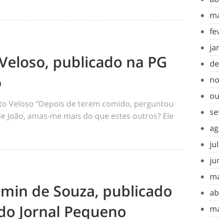
ma
fe
ja
Veloso, publicado na PG
de
o
no
ou
o Veloso “Depois de terem comido, perguntou
se
 de João, amas-me mais do que estes outros? Ele
ag
ju
ju
ma
amin de Souza, publicado
ab
do Jornal Pequeno
ma