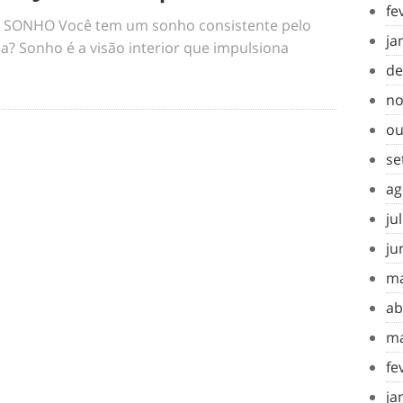
fe
SONHO Você tem um sonho consistente pelo
ja
a? Sonho é a visão interior que impulsiona
de
no
ou
se
ag
ju
ju
ma
ab
ma
fe
ja