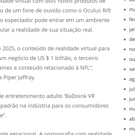
lidade virtual com dois novos produtos de
ma
 uso de um fone de ouvido como o
Oculus Rift
fe
o espectador pode entrar em um ambiente
lar a realidade de sua situação real.
ja
de
é 2025, o conteúdo de realidade virtual para
no
um negócio de US $ 1 bilhão, o terceiro
ou
games e conteúdo relacionado à
NFL
“,
se
 Piper Jaffray.
ag
ju
e entretenimento adulto ‘
BaDoink VR
ju
o padrão na indústria para os consumidores
ma
e”.
ab
ma
ente geracional. A pornografia com realidade