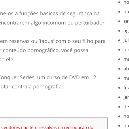
no
ou
ine-os a funções básicas de segurança na
se
es encontrarem algo incomum ou perturbador
ag
ju
m reservas ou ‘tabus’ com o seu filho para
ju
ar conteúdo pornográfico, você possa
so ele.
ma
ab
Conquer Series, um curso de DVD em 12
ma
lutar contra a pornografia.
fe
ja
de
no
ou
us editores não têm ressalvas na reprodução do