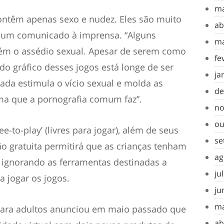
ma
ontêm apenas sexo e nudez. Eles são muito
ab
em um comunicado à imprensa. “Alguns
ma
m o assédio sexual. Apesar de serem como
fe
o gráfico desses jogos está longe de ser
ja
ada estimula o vício sexual e molda as
de
ma que a pornografia comum faz”.
no
ou
ee-to-play’ (livres para jogar)
, além de seus
se
o gratuita permitirá que as crianças tenham
ag
, ignorando as ferramentas destinadas a
ju
a jogar os jogos.
ju
ma
 para adultos anunciou em maio passado que
ab