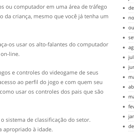
gos ou computador em uma área de tráfego
de
to da criança, mesmo que você já tenha um
no
ou
se
aça-os usar os alto-falantes do computador
ag
on-line.
ju
ju
jogos e controles do videogame de seus
ma
acesso ao perfil do jogo e com quem seu
ab
 como usar os controles dos pais que são
ma
fe
ja
o sistema de classificação do setor.
de
ja apropriado à idade.