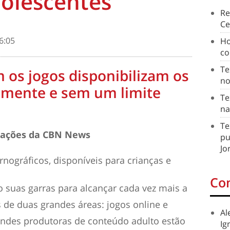
dolescentes
Re
Ce
6:05
Ho
co
Te
 os jogos disponibilizam os
no
amente e sem um limite
Te
na
Te
rmações da CBN News
pu
Jo
Co
o suas garras para alcançar cada vez mais a
s de duas grandes áreas: jogos online e
Al
randes produtoras de conteúdo adulto estão
Ig