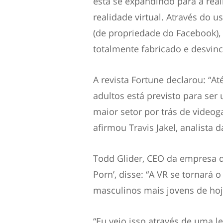
está se expandindo para a rea
realidade virtual. Através do
(de propriedade do Facebook),
totalmente fabricado e desvincu
A revista
Fortune
declarou: “At
adultos está previsto para ser 
maior setor por trás de video
afirmou Travis Jakel, analista da
Todd Glider, CEO da empresa d
Porn’,
disse: “A VR se tornará 
masculinos mais jovens de hoj
“Eu vejo isso através de uma l