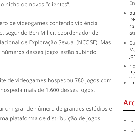
En
 nicho de novos “clientes”.
bu
DN
ero de videogames contendo violência
ca
o, segundo Ben Miller, coordenador de
at
Nacional de Exploração Sexual (NCOSE)
. Mas
Ca
Ma
s números desses jogos estão subindo
Jo
ri
Pe
ite de videogames hospedou 780 jogos com
ro
 hospeda mais de 1.600 desses jogos.
Ar
i um grande número de grandes estúdios e
ma plataforma de distribuição de jogos
ju
ju