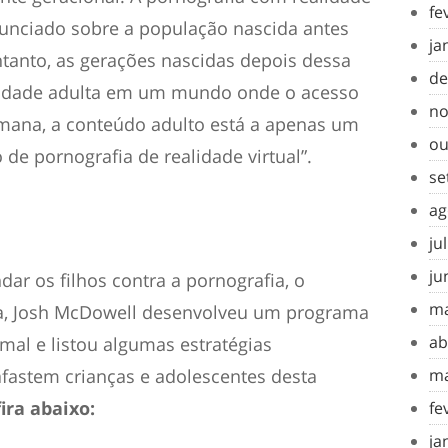
fe
onunciado sobre a população nascida antes
ja
ntanto, as gerações nascidas depois dessa
de
 idade adulta em um mundo onde o acesso
no
semana, a conteúdo adulto está a apenas um
ou
 de pornografia de realidade virtual”.
se
ag
ju
ju
dar os filhos contra a pornografia, o
ma
sta, Josh McDowell desenvolveu um programa
ab
 mal e listou algumas estratégias
afastem crianças e adolescentes desta
ma
ira abaixo:
fe
ja