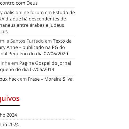
contro com Deus
y cialis online forum
em
Estudo de
A diz que há descendentes de
naneus entre árabes e judeus
uais
mila Santos Furtado
em
Texto da
ry Anne – publicado na PG do
rnal Pequeno do dia 07/06/2020
binha
em
Pagina Gospel do Jornal
queno do dia 07/06/2019
bux hack
em
Frase – Moreira Silva
quivos
lho 2024
nho 2024