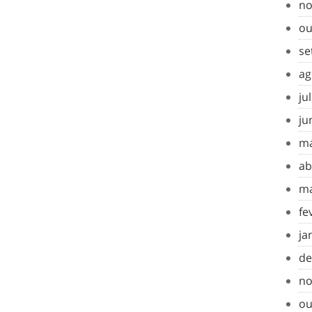
no
ou
se
ag
ju
ju
ma
ab
ma
fe
ja
de
no
ou