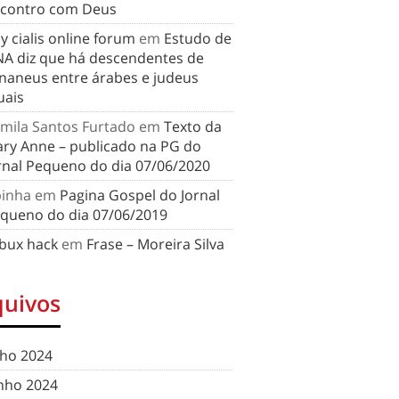
contro com Deus
y cialis online forum
em
Estudo de
A diz que há descendentes de
naneus entre árabes e judeus
uais
mila Santos Furtado
em
Texto da
ry Anne – publicado na PG do
rnal Pequeno do dia 07/06/2020
binha
em
Pagina Gospel do Jornal
queno do dia 07/06/2019
bux hack
em
Frase – Moreira Silva
quivos
lho 2024
nho 2024