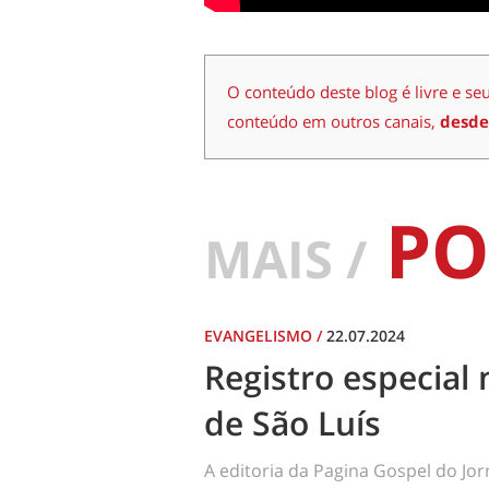
O conteúdo deste blog é livre e se
conteúdo em outros canais,
desde
PO
MAIS /
EVANGELISMO
/
22.07.2024
Registro especial 
de São Luís
A editoria da Pagina Gospel do Jo