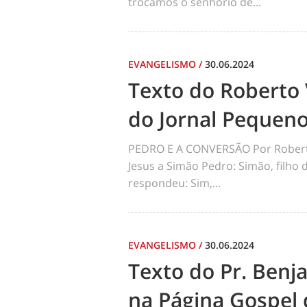
trocamos o senhorio de...
EVANGELISMO
/
30.06.2024
Texto do Roberto 
do Jornal Pequen
PEDRO E A CONVERSÃO Por Robert
Jesus a Simão Pedro: Simão, filho
respondeu: Sim,...
EVANGELISMO
/
30.06.2024
Texto do Pr. Benj
na Página Gospel 