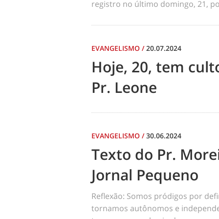
registro no último domingo, 21, por
EVANGELISMO
/
20.07.2024
Hoje, 20, tem cul
Pr. Leone
EVANGELISMO
/
30.06.2024
Texto do Pr. Morei
Jornal Pequeno
Reflexão: Somos pródigos por def
tornamos autônomos e independen