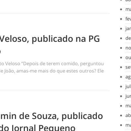
ma
fe
ja
Veloso, publicado na PG
de
no
o
ou
o Veloso “Depois de terem comido, perguntou
se
 de João, amas-me mais do que estes outros? Ele
ag
ju
ju
ma
amin de Souza, publicado
ab
ma
do Jornal Pequeno