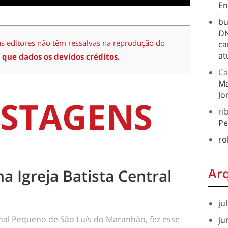
En
bu
DN
us editores não têm ressalvas na reprodução do
ca
at
 que dados os devidos créditos.
Ca
Ma
Jo
STAGENS
ri
Pe
ro
Ar
na Igreja Batista Central
ju
rnal Pequeno de São Luís do Maranhão, fez esse
ju