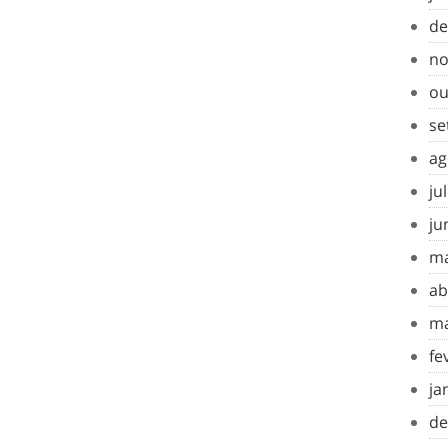
de
no
ou
se
ag
ju
ju
ma
ab
ma
fe
ja
de