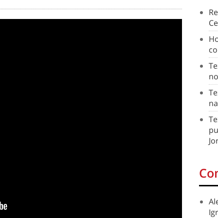
Re
Ce
Ho
co
Te
no
Te
na
Te
pu
Jo
Co
Al
Ig