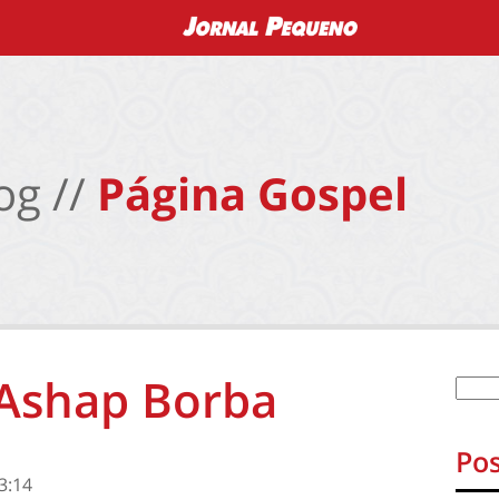
og //
Página Gospel
 Ashap Borba
Pos
3:14