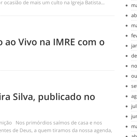
 ocasião de mais um culto na Igreja Batista...
ma
ab
ma
fe
to ao Vivo na IMRE com o
ja
de
no
ou
se
ra Silva, publicado no
ag
ju
ju
inição Nos primórdios saímos de casa e nos
ma
tes de Deus, a quem tiramos da nossa agenda,
ab