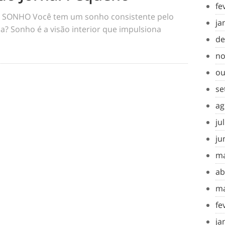
fe
SONHO Você tem um sonho consistente pelo
ja
a? Sonho é a visão interior que impulsiona
de
no
ou
se
ag
ju
ju
ma
ab
ma
fe
ja