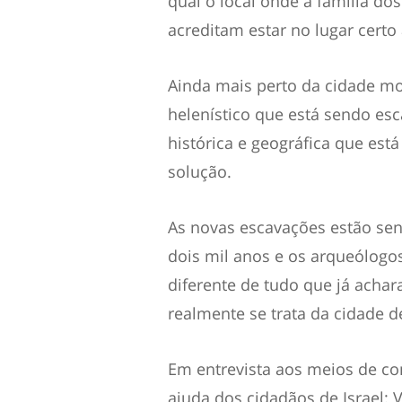
qual o local onde a família do
acreditam estar no lugar cert
Ainda mais perto da cidade mo
helenístico que está sendo esc
histórica e geográfica que es
solução.
As novas escavações estão sen
dois mil anos e os arqueólog
diferente de tudo que já achar
realmente se trata da cidade d
Em entrevista aos meios de c
ajuda dos cidadãos de Israel: