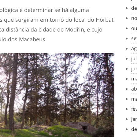
de
ológica é determinar se há alguma
no
as que surgiram em torno do local do Horbat
ou
a distância da cidade de Modi’in, e cujo
se
lo dos Macabeus.
ag
ju
ju
ma
ab
ma
fe
ja
de