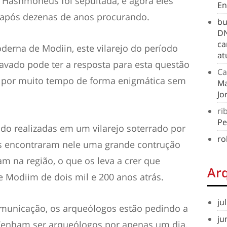
s Hashmoneus foi sepultada, e agora eles
En
o após dezenas de anos procurando.
bu
DN
ca
derna de Modiin, este vilarejo do período
at
avado pode ter a resposta para esta questão
Ca
tá por muito tempo de forma enigmática sem
Ma
Jo
ri
Pe
do realizadas em um vilarejo soterrado por
ro
os encontraram nele uma grande contrução
am na região, o que os leva a crer que
Ar
e Modiim de dois mil e 200 anos atrás.
ju
omunicação, os arqueólogos estão pedindo a
ju
 Venham ser arqueólogos por apenas um dia,