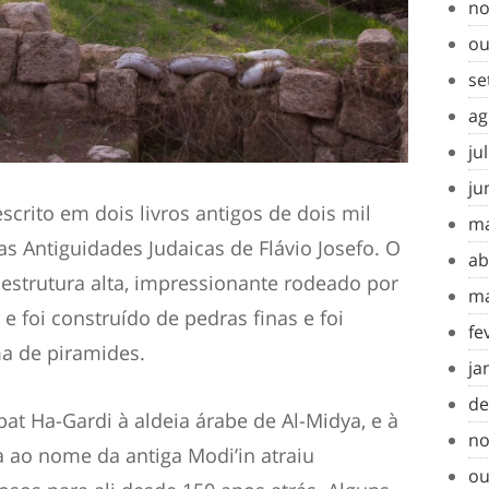
no
ou
se
ag
ju
ju
crito em dois livros antigos de dois mil
ma
s Antiguidades Judaicas de Flávio Josefo. O
ab
estrutura alta, impressionante rodeado por
ma
 e foi construído de pedras finas e foi
fe
a de piramides.
ja
de
at Ha-Gardi à aldeia árabe de Al-Midya, e à
no
ao nome da antiga Modi’in atraiu
ou