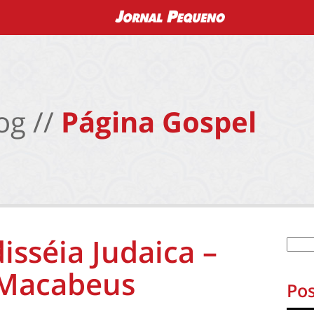
og //
Página Gospel
sséia Judaica –
 Macabeus
Pos