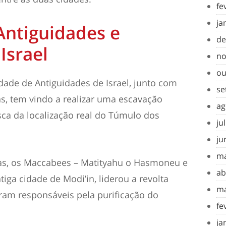
fe
ja
Antiguidades e
de
Israel
no
ou
dade de Antiguidades de Israel, junto com
se
ns, tem vindo a realizar uma escavação
ag
a da localização real do Túmulo dos
ju
ju
ma
cas, os Maccabees – Matityahu o Hasmoneu e
ab
ntiga cidade de Modi’in, liderou a revolta
ma
ram responsáveis pela purificação do
fe
ja