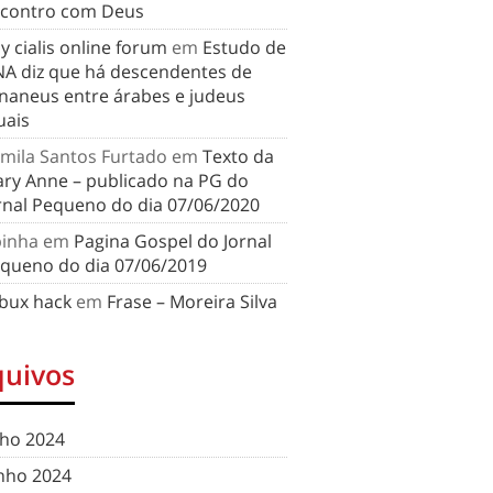
contro com Deus
y cialis online forum
em
Estudo de
A diz que há descendentes de
naneus entre árabes e judeus
uais
mila Santos Furtado
em
Texto da
ry Anne – publicado na PG do
rnal Pequeno do dia 07/06/2020
binha
em
Pagina Gospel do Jornal
queno do dia 07/06/2019
bux hack
em
Frase – Moreira Silva
quivos
lho 2024
nho 2024