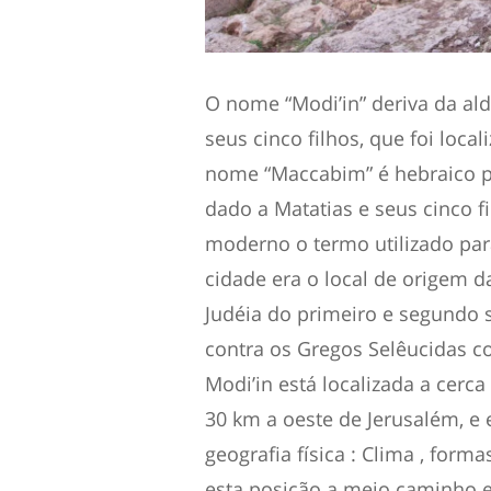
O nome “Modi’in” deriva da al
seus cinco filhos, que foi lo
nome “Maccabim” é hebraico 
dado a Matatias e seus cinco f
moderno o termo utilizado par
cidade era o local de origem 
Judéia do primeiro e segundo 
contra os Gregos Selêucidas 
Modi’in está localizada a cerca
30 km a oeste de Jerusalém, e 
geografia física : Clima , forma
esta posição a meio caminho e