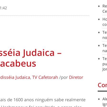
Re
1:42
Ce
Ho
co
Te
no
Te
séia Judaica –
na
Te
acabeus
pu
Jo
isséia Judaica
,
TV Cafetorah
/
por
Diretor
Co
Al
ais de 1600 anos ninguém sabe realmente
Ig