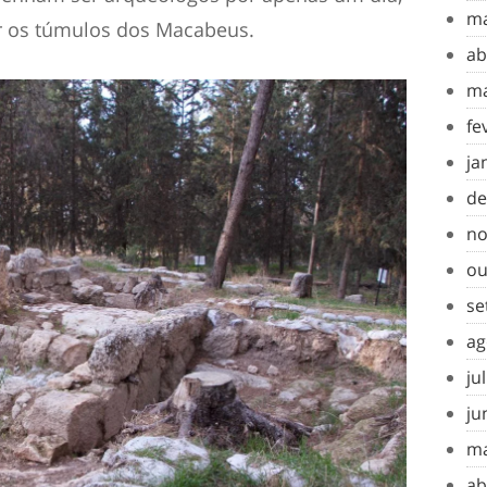
ma
ar os túmulos dos Macabeus.
ab
ma
fe
ja
de
no
ou
se
ag
ju
ju
ma
ab