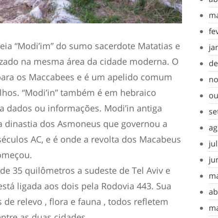
ma
fe
deia “Modi’im” do sumo sacerdote Matatias e
ja
calizado na mesma área da cidade moderna. O
de
para os Maccabees e é um apelido comum
no
ilhos. “Modi’in” também é em hebraico
ou
a dados ou informações. Modi’in antiga
se
da dinastia dos Asmoneus que governou a
ag
séculos AC, e é onde a revolta dos Macabeus
ju
começou.
ju
 de 35 quilômetros a sudeste de Tel Aviv e
ma
está ligada aos dois pela Rodovia 443. Sua
ab
s de relevo , flora e fauna , todos refletem
ma
ntre as duas cidades.