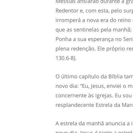
Messias ansiarão durante a gr
Redentor e, com esta, pelo sur
irromperá a nova era do reino
que as sentinelas pela manhã;
Ponha a sua esperança no Senho
plena redenção. Ele próprio red
130.6-8).
O último capítulo da Bíblia 
novo dia: “Eu, Jesus, enviei o
concernente às igrejas. Eu sou
resplandecente Estrela da Manh
A estrela da manhã anuncia a i
novo dia. Jesus é tanto a estr