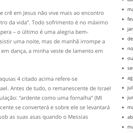
ma
 crê em Jesus não vive mais ao encontro
fe
tro da vida”. Todo sofrimento é no máximo
ja
pera – o último é uma alegria bem-
de
sistir uma noite, mas de manhã irrompe a
no
o em dança, a minha veste de lamento em
ou
se
ag
aquias 4 citado acima refere-se
ju
ael. Antes de tudo, o remanescente de Israel
bulação: “ardente como uma fornalha” (Ml
ju
cente se converterá e sobre ele se levantará
ma
a sob as suas asas quando o Messias
ab
ma