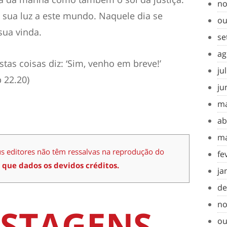
no
rá sua luz a este mundo. Naquele dia se
ou
sua vinda.
se
ag
as coisas diz: ‘Sim, venho em breve!’
ju
 22.20)
ju
ma
ab
ma
us editores não têm ressalvas na reprodução do
fe
 que dados os devidos créditos.
ja
de
no
STAGENS
ou