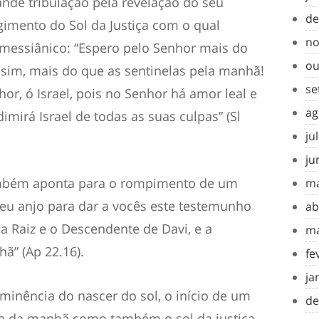
ande tribulação pela revelação do seu
de
gimento do Sol da Justiça com o qual
no
 messiânico: “Espero pelo Senhor mais do
ou
 sim, mais do que as sentinelas pela manhã!
se
r, ó Israel, pois no Senhor há amor leal e
ag
imirá Israel de todas as suas culpas” (Sl
ju
ju
também aponta para o rompimento de um
ma
 meu anjo para dar a vocês este testemunho
ab
 a Raiz e o Descendente de Davi, e a
ma
ã” (Ap 22.16).
fe
ja
minência do nascer do sol, o início de um
de
ela da manhã como também o sol da justiça.