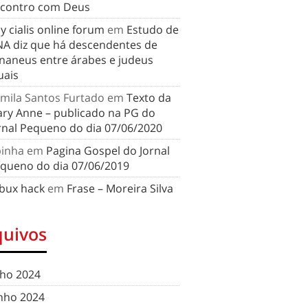
contro com Deus
y cialis online forum
em
Estudo de
A diz que há descendentes de
naneus entre árabes e judeus
uais
mila Santos Furtado
em
Texto da
ry Anne – publicado na PG do
rnal Pequeno do dia 07/06/2020
binha
em
Pagina Gospel do Jornal
queno do dia 07/06/2019
bux hack
em
Frase – Moreira Silva
quivos
lho 2024
nho 2024