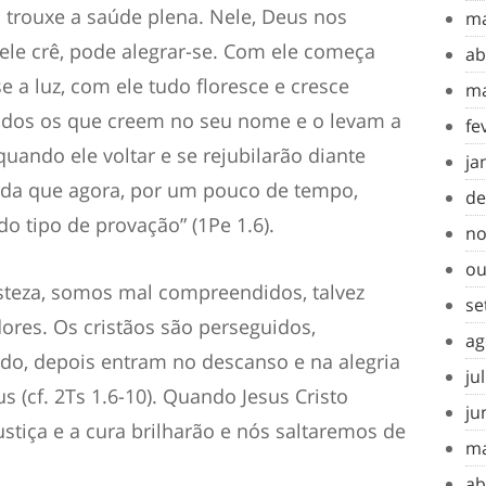
os trouxe a saúde plena. Nele, Deus nos
ma
le crê, pode alegrar-se. Com ele começa
ab
 a luz, com ele tudo floresce e cresce
ma
todos os que creem no seu nome e o levam a
fe
quando ele voltar e se rejubilarão diante
ja
inda que agora, por um pouco de tempo,
de
do tipo de provação” (1Pe 1.6).
no
ou
steza, somos mal compreendidos, talvez
se
ores. Os cristãos são perseguidos,
ag
udo, depois entram no descanso e na alegria
ju
us (cf. 2Ts 1.6-10). Quando Jesus Cristo
ju
justiça e a cura brilharão e nós saltaremos de
ma
ab