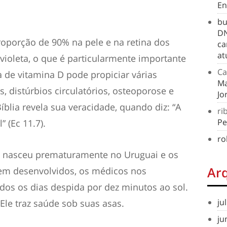
En
bu
DN
oporção de 90% na pele e na retina dos
ca
at
avioleta, o que é particularmente importante
Ca
a de vitamina D pode propiciar várias
Ma
, distúrbios circulatórios, osteoporose e
Jo
blia revela sua veracidade, quando diz: “A
ri
Pe
” (Ec 11.7).
ro
 nasceu prematuramente no Uruguai e os
Ar
em desenvolvidos, os médicos nos
todos os dias despida por dez minutos ao sol.
ju
. Ele traz saúde sob suas asas.
ju