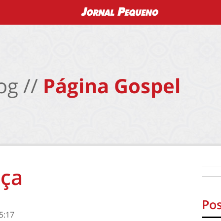
og //
Página Gospel
iça
Pos
5:17