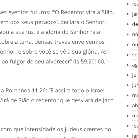
fe
s eventos futuros: “‘O Redentor virá a Sião,
ja
em dos seus pecados’, declara o Senhor.
de
gou a sua luz, e a glória do Senhor raia
no
cobre a terra, densas trevas envolvem os
ou
enhor, e sobre você se vê a sua glória. As
se
 ao fulgor do seu alvorecer” (Is 59.20; 60.1-
ag
ju
ju
a Romanos 11.26: “E assim todo o Israel
ma
‘Virá de Sião o redentor que desviará de Jacó
ab
ma
fe
om que intensidade os judeus crentes no
ja