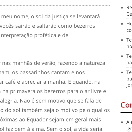
Re
Ce
meu nome, o sol da justiça se levantará
Ho
 vocês sairão e saltarão como bezerros
co
 interpretação profética e de
Te
no
Te
r nas manhãs de verão, fazendo a natureza
na
cham, os passarinhos cantam e nos
Te
pu
r café e apreciar a manhã. E quando, na
Jo
na primavera os bezerros para o ar livre e
 alegria. Não é sem motivo que se fala de
Co
lho do sol também seja o motivo pelo qual os
próximas ao Equador sejam em geral mais
Al
l faz bem à alma. Sem o sol, a vida seria
Ig