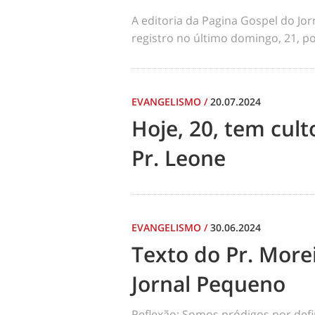
A editoria da Pagina Gospel do Jo
registro no último domingo, 21, por
EVANGELISMO
/
20.07.2024
Hoje, 20, tem cul
Pr. Leone
EVANGELISMO
/
30.06.2024
Texto do Pr. Morei
Jornal Pequeno
Reflexão: Somos pródigos por def