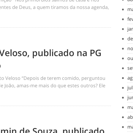
tes de Deus, a quem tiramos da nossa agenda,
ma
fe
ja
de
no
Veloso, publicado na PG
ou
o
se
ag
o Veloso “Depois de terem comido, perguntou
 de João, amas-me mais do que estes outros? Ele
ju
ju
ma
ab
ma
amin de Souza, publicado