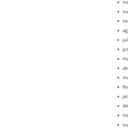
no
ou
se
ag
ju
ju
ma
ab
ma
fe
ja
de
no
ou