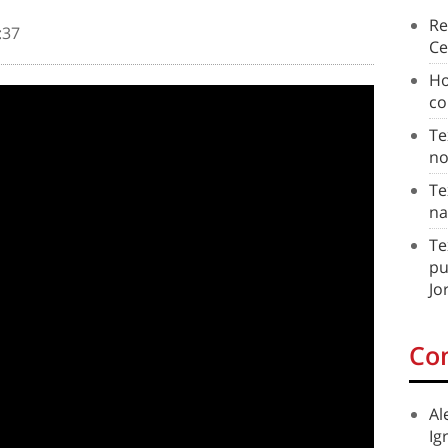
Re
:37
Ce
Ho
co
Te
no
Te
na
Te
pu
Jo
Co
Al
Ig