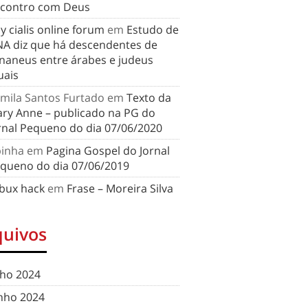
contro com Deus
y cialis online forum
em
Estudo de
A diz que há descendentes de
naneus entre árabes e judeus
uais
mila Santos Furtado
em
Texto da
ry Anne – publicado na PG do
rnal Pequeno do dia 07/06/2020
binha
em
Pagina Gospel do Jornal
queno do dia 07/06/2019
bux hack
em
Frase – Moreira Silva
quivos
lho 2024
nho 2024