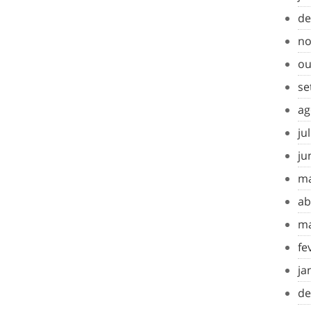
de
no
ou
se
ag
ju
ju
ma
ab
ma
fe
ja
de