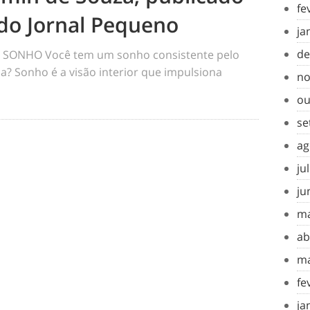
fe
do Jornal Pequeno
ja
de
SONHO Você tem um sonho consistente pelo
a? Sonho é a visão interior que impulsiona
no
ou
se
ag
ju
ju
ma
ab
ma
fe
ja