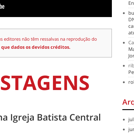
En
bu
DN
ca
at
us editores não têm ressalvas na reprodução do
Ca
 que dados os devidos créditos.
Ma
Jo
ri
STAGENS
Pe
ro
Ar
na Igreja Batista Central
ju
ju