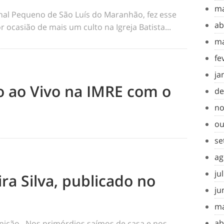
ma
rnal Pequeno de São Luís do Maranhão, fez esse
ab
 ocasião de mais um culto na Igreja Batista...
ma
fe
ja
to ao Vivo na IMRE com o
de
no
ou
se
ag
ju
ra Silva, publicado no
ju
ma
ab
inição Nos primórdios saímos de casa e nos