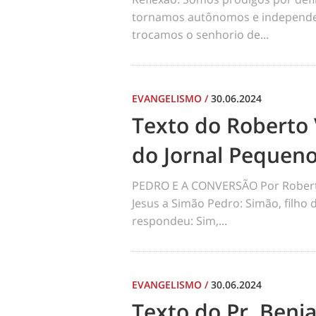
tornamos autônomos e independen
trocamos o senhorio de...
EVANGELISMO
/
30.06.2024
Texto do Roberto 
do Jornal Pequen
PEDRO E A CONVERSÃO Por Robert
Jesus a Simão Pedro: Simão, filho
respondeu: Sim,...
EVANGELISMO
/
30.06.2024
Texto do Pr. Benj