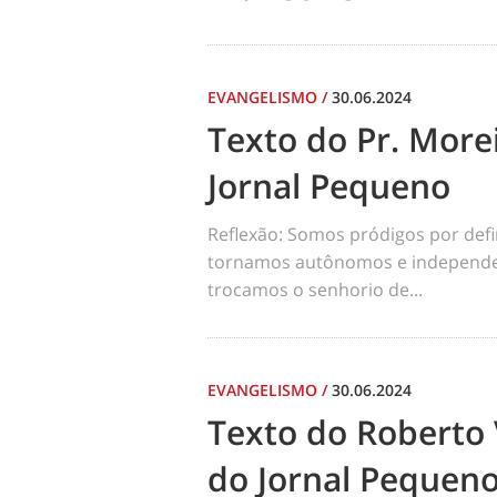
EVANGELISMO
/
30.06.2024
Texto do Pr. Morei
Jornal Pequeno
Reflexão: Somos pródigos por def
tornamos autônomos e independen
trocamos o senhorio de...
EVANGELISMO
/
30.06.2024
Texto do Roberto 
do Jornal Pequen