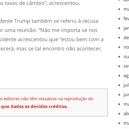
s taxas de câmbio”, acrescentou.
ma
fe
idente Trump também se referiu à recusa
ja
or uma reunião: “Não me importa se nos
de
sidente acrescentou que “estou bem com a
no
tecerá, mas se tal encontro não acontecer,
ou
se
ag
ju
ju
us editores não têm ressalvas na reprodução do
ma
 que dados os devidos créditos.
ab
ma