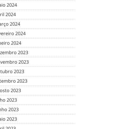
io 2024
ril 2024
rço 2024
vereiro 2024
neiro 2024
zembro 2023
vembro 2023
tubro 2023
tembro 2023
osto 2023
lho 2023
nho 2023
io 2023
ril 2023