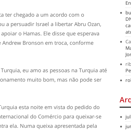
En
bu
ta ter chegado a um acordo com o
DN
u a persuadir Israel a libertar Abru Ozan,
ca
at
apoiar o Hamas. Ele disse que esperava
Ca
re Andrew Bronson em troca, conforme
Ma
Jo
ri
Turquia, eu amo as pessoas na Turquia até
Pe
cionamento muito bom, mas não pode ser
ro
Ar
urquia esta noite em vista do pedido do
nternacional do Comércio para queixar-se
ju
ontra ela. Numa queixa apresentada pela
ju