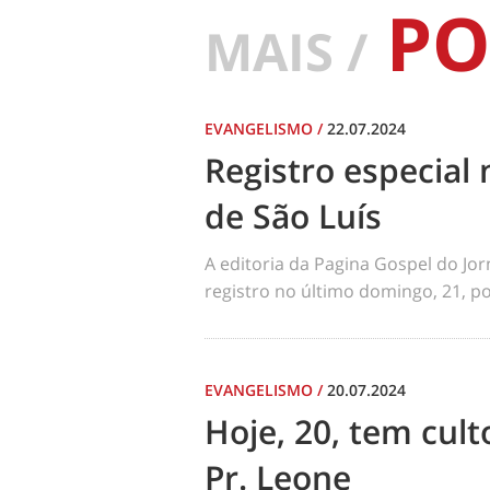
PO
MAIS /
EVANGELISMO
/
22.07.2024
Registro especial 
de São Luís
A editoria da Pagina Gospel do Jo
registro no último domingo, 21, por
EVANGELISMO
/
20.07.2024
Hoje, 20, tem cul
Pr. Leone