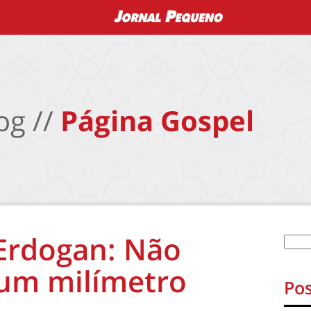
og //
Página Gospel
Erdogan: Não
um milímetro
Pos