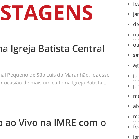
STAGENS
fe
ja
de
no
ou
na Igreja Batista Central
se
ag
rnal Pequeno de São Luís do Maranhão, fez esse
ju
 ocasião de mais um culto na Igreja Batista...
ju
ma
ab
ma
to ao Vivo na IMRE com o
fe
ja