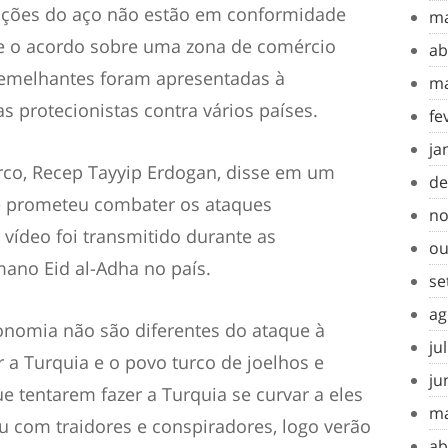
xações do aço não estão em conformidade
ma
de o acordo sobre uma zona de comércio
ab
semelhantes foram apresentadas à
ma
as protecionistas contra vários países.
fe
ja
urco, Recep Tayyip Erdogan, disse em um
de
ue prometeu combater os ataques
no
vídeo foi transmitido durante as
ou
mano Eid al-Adha no país.
se
ag
onomia não são diferentes do ataque à
ju
r a Turquia e o povo turco de joelhos e
ju
ue tentarem fazer a Turquia se curvar a eles
ma
ou com traidores e conspiradores, logo verão
ab