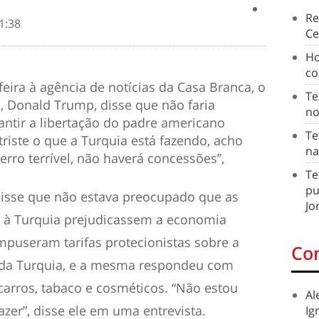
Re
1:38
Ce
Ho
co
ira à agência de notícias da Casa Branca, o
Te
, Donald Trump, disse que não faria
no
antir a libertação do padre americano
Te
riste o que a Turquia está fazendo, acho
na
rro terrível, não haverá concessões”,
Te
pu
sse que não estava preocupado que as
Jo
as à Turquia prejudicassem a economia
mpuseram tarifas protecionistas sobre a
Co
 da Turquia, e a mesma respondeu com
carros, tabaco e cosméticos. “Não estou
Al
azer”, disse ele em uma entrevista.
Ig