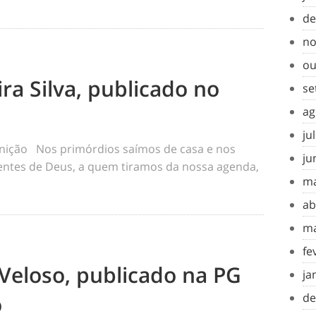
de
no
ou
ra Silva, publicado no
se
ag
ju
inição Nos primórdios saímos de casa e nos
ju
tes de Deus, a quem tiramos da nossa agenda,
ma
ab
ma
fe
Veloso, publicado na PG
ja
o
de