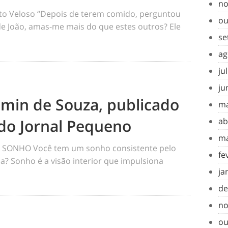
no
o Veloso “Depois de terem comido, perguntou
ou
 de João, amas-me mais do que estes outros? Ele
se
ag
ju
ju
amin de Souza, publicado
ma
do Jornal Pequeno
ab
ma
SONHO Você tem um sonho consistente pelo
fe
a? Sonho é a visão interior que impulsiona
ja
de
no
ou