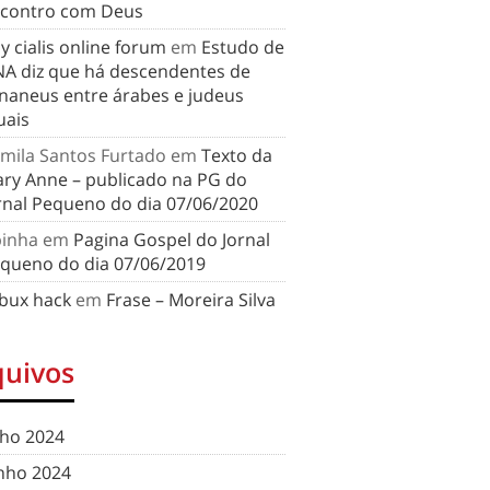
contro com Deus
y cialis online forum
em
Estudo de
A diz que há descendentes de
naneus entre árabes e judeus
uais
mila Santos Furtado
em
Texto da
ry Anne – publicado na PG do
rnal Pequeno do dia 07/06/2020
binha
em
Pagina Gospel do Jornal
queno do dia 07/06/2019
bux hack
em
Frase – Moreira Silva
quivos
lho 2024
nho 2024