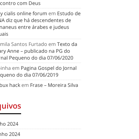
contro com Deus
y cialis online forum
em
Estudo de
A diz que há descendentes de
naneus entre árabes e judeus
uais
mila Santos Furtado
em
Texto da
ry Anne – publicado na PG do
rnal Pequeno do dia 07/06/2020
binha
em
Pagina Gospel do Jornal
queno do dia 07/06/2019
bux hack
em
Frase – Moreira Silva
quivos
lho 2024
nho 2024