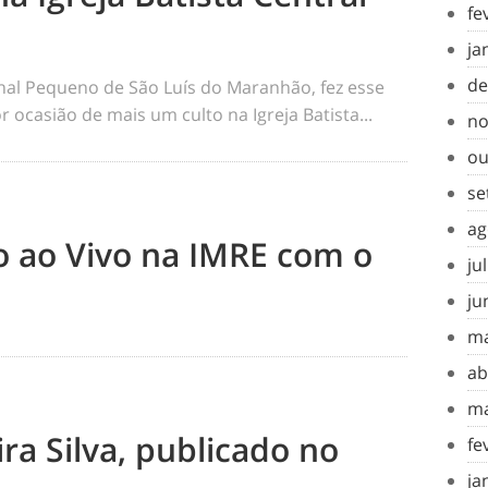
fe
ja
de
rnal Pequeno de São Luís do Maranhão, fez esse
 ocasião de mais um culto na Igreja Batista...
no
ou
se
ag
to ao Vivo na IMRE com o
ju
ju
ma
ab
ma
ra Silva, publicado no
fe
ja