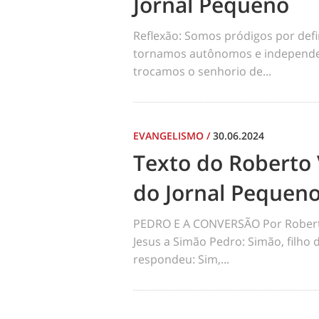
Jornal Pequeno
Reflexão: Somos pródigos por def
tornamos autônomos e independen
trocamos o senhorio de...
EVANGELISMO
/
30.06.2024
Texto do Roberto 
do Jornal Pequen
PEDRO E A CONVERSÃO Por Robert
Jesus a Simão Pedro: Simão, filho
respondeu: Sim,...