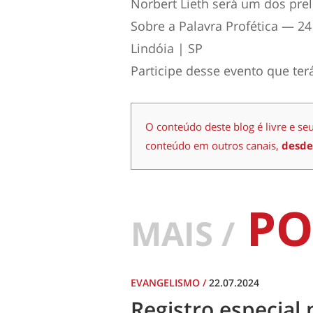
Norbert Lieth será um dos prel
Sobre a Palavra Profética — 2
Lindóia | SP
Participe desse evento que ter
O conteúdo deste blog é livre e se
conteúdo em outros canais,
desde
PO
MAIS /
EVANGELISMO
/
22.07.2024
Registro especial 