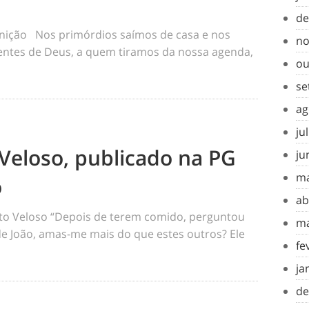
de
inição Nos primórdios saímos de casa e nos
no
tes de Deus, a quem tiramos da nossa agenda,
ou
se
ag
ju
Veloso, publicado na PG
ju
ma
o
ab
o Veloso “Depois de terem comido, perguntou
ma
 de João, amas-me mais do que estes outros? Ele
fe
ja
de