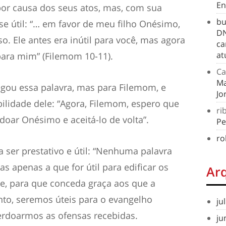
En
por causa dos seus atos, mas, com sua
bu
e útil: “… em favor de meu filho Onésimo,
DN
o. Ele antes era inútil para você, mas agora
ca
at
 para mim” (Filemom 10-11).
Ca
Ma
ou essa palavra, mas para Filemom, e
Jo
ilidade dele: “Agora, Filemom, espero que
ri
rdoar Onésimo e aceitá-lo de volta”.
Pe
ro
a ser prestativo e útil: “Nenhuma palavra
s apenas a que for útil para edificar os
Ar
e, para que conceda graça aos que a
nto, seremos úteis para o evangelho
ju
rdoarmos as ofensas recebidas.
ju