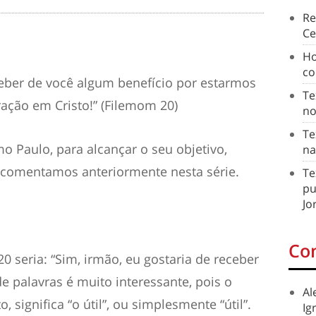
Re
Ce
Ho
co
ceber de você algum benefício por estarmos
Te
ção em Cristo!” (Filemom 20)
no
Te
o Paulo, para alcançar o seu objetivo,
na
 comentamos anteriormente nesta série.
Te
pu
Jo
Co
20 seria: “Sim, irmão, eu gostaria de receber
de palavras é muito interessante, pois o
Al
 significa “o útil”, ou simplesmente “útil”.
Ig