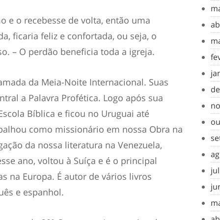
ma
 e o recebesse de volta, então uma
ab
a, ficaria feliz e confortada, ou seja, o
ma
o. – O perdão beneficia toda a igreja.
fe
ja
amada da Meia-Noite Internacional. Suas
de
al a Palavra Profética. Logo após sua
no
cola Bíblica e ficou no Uruguai até
ou
rabalhou como missionário em nossa Obra na
se
lgação da nossa literatura na Venezuela,
ag
e ano, voltou à Suíça e é o principal
ju
s na Europa. É autor de vários livros
ju
uês e espanhol.
ma
ab