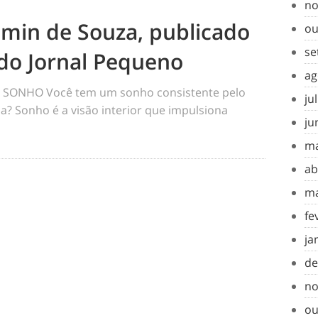
no
amin de Souza, publicado
ou
se
do Jornal Pequeno
ag
SONHO Você tem um sonho consistente pelo
ju
a? Sonho é a visão interior que impulsiona
ju
ma
ab
ma
fe
ja
de
no
ou