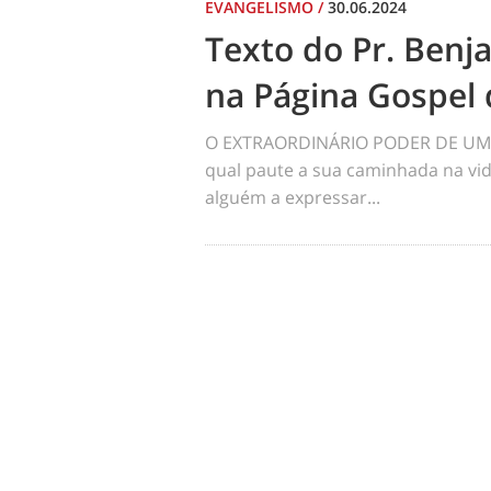
EVANGELISMO
/
30.06.2024
Texto do Pr. Benj
na Página Gospel 
O EXTRAORDINÁRIO PODER DE UM 
qual paute a sua caminhada na vid
alguém a expressar...