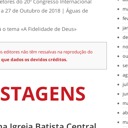
etores do 20º Congresso Internacional
ma
4 a 27 de Outubro de 2018 | Águas de
fe
ja
á o tema «A Fidelidade de Deus»
de
no
us editores não têm ressalvas na reprodução do
ou
 que dados os devidos créditos.
se
ag
STAGENS
ju
ju
ma
ab
ma
na Igreja Batista Central