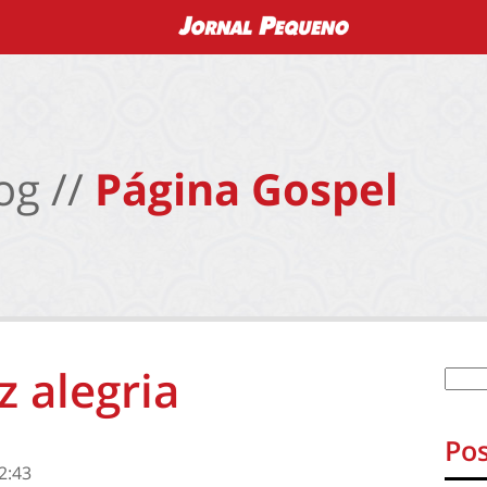
og //
Página Gospel
z alegria
Pos
2:43