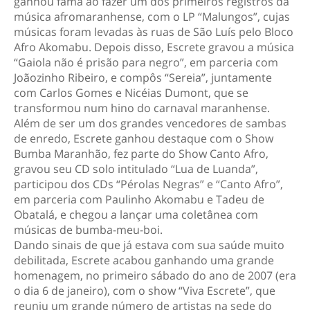
ganhou fama ao fazer um dos primeiros registros da
música afromaranhense, com o LP “Malungos”, cujas
músicas foram levadas às ruas de São Luís pelo Bloco
Afro Akomabu. Depois disso, Escrete gravou a música
“Gaiola não é prisão para negro”, em parceria com
Joãozinho Ribeiro, e compôs “Sereia”, juntamente
com Carlos Gomes e Nicéias Dumont, que se
transformou num hino do carnaval maranhense.
Além de ser um dos grandes vencedores de sambas
de enredo, Escrete ganhou destaque com o Show
Bumba Maranhão, fez parte do Show Canto Afro,
gravou seu CD solo intitulado “Lua de Luanda”,
participou dos CDs “Pérolas Negras” e “Canto Afro”,
em parceria com Paulinho Akomabu e Tadeu de
Obatalá, e chegou a lançar uma coletânea com
músicas de bumba-meu-boi.
Dando sinais de que já estava com sua saúde muito
debilitada, Escrete acabou ganhando uma grande
homenagem, no primeiro sábado do ano de 2007 (era
o dia 6 de janeiro), com o show “Viva Escrete”, que
reuniu um grande número de artistas na sede do