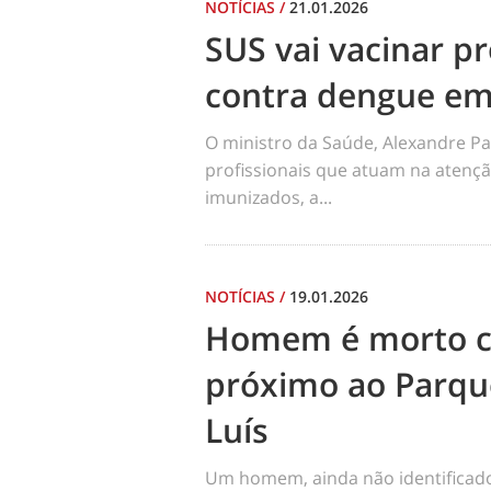
NOTÍCIAS
/
21.01.2026
SUS vai vacinar pr
contra dengue em
O ministro da Saúde, Alexandre Pa
profissionais que atuam na atençã
imunizados, a...
NOTÍCIAS
/
19.01.2026
Homem é morto co
próximo ao Parqu
Luís
Um homem, ainda não identificado, 