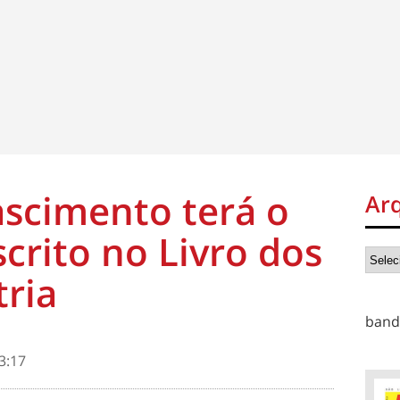
scimento terá o
Ar
crito no Livro dos
tria
band
3:17