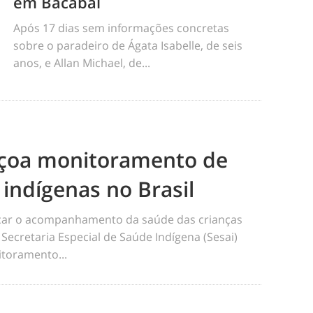
em Bacabal
Após 17 dias sem informações concretas
sobre o paradeiro de Ágata Isabelle, de seis
anos, e Allan Michael, de...
eiçoa monitoramento de
 indígenas no Brasil
ficar o acompanhamento da saúde das crianças
 Secretaria Especial de Saúde Indígena (Sesai)
toramento...