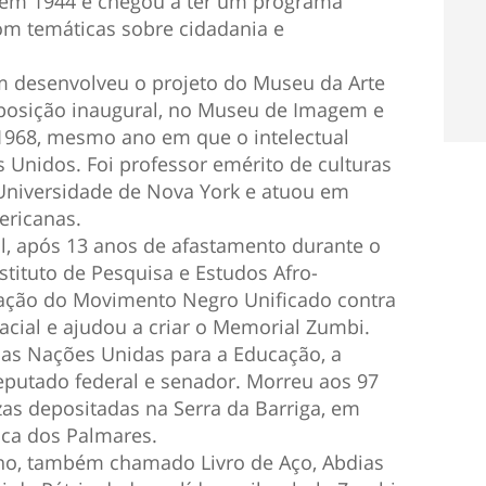
o em 1944 e chegou a ter um programa
 com temáticas sobre cidadania e
m desenvolveu o projeto do Museu da Arte
xposição inaugural, no Museu de Imagem e
1968, mesmo ano em que o intelectual
s Unidos. Foi professor emérito de culturas
Universidade de Nova York e atuou em
ericanas.
l, após 13 anos de afastamento durante o
stituto de Pesquisa e Estudos Afro-
ndação do Movimento Negro Unificado contra
acial e ajudou a criar o Memorial Zumbi.
das Nações Unidas para a Educação, a
deputado federal e senador. Morreu aos 97
zas depositadas na Serra da Barriga, em
ica dos Palmares.
no, também chamado Livro de Aço, Abdias