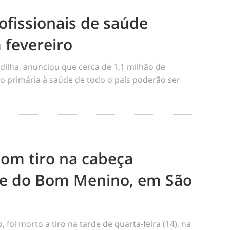
ofissionais de saúde
 fevereiro
dilha, anunciou que cerca de 1,1 milhão de
o primária à saúde de todo o país poderão ser
m tiro na cabeça
e do Bom Menino, em São
foi morto a tiro na tarde de quarta-feira (14), na