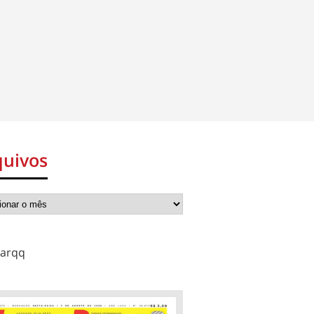
quivos
arqq