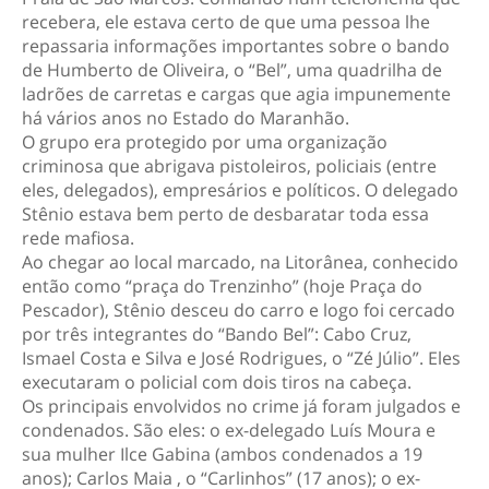
recebera, ele estava certo de que uma pessoa lhe
repassaria informações importantes sobre o bando
de Humberto de Oliveira, o “Bel”, uma quadrilha de
ladrões de carretas e cargas que agia impunemente
há vários anos no Estado do Maranhão.
O grupo era protegido por uma organização
criminosa que abrigava pistoleiros, policiais (entre
eles, delegados), empresários e políticos. O delegado
Stênio estava bem perto de desbaratar toda essa
rede mafiosa.
Ao chegar ao local marcado, na Litorânea, conhecido
então como “praça do Trenzinho” (hoje Praça do
Pescador), Stênio desceu do carro e logo foi cercado
por três integrantes do “Bando Bel”: Cabo Cruz,
Ismael Costa e Silva e José Rodrigues, o “Zé Júlio”. Eles
executaram o policial com dois tiros na cabeça.
Os principais envolvidos no crime já foram julgados e
condenados. São eles: o ex-delegado Luís Moura e
sua mulher Ilce Gabina (ambos condenados a 19
anos); Carlos Maia , o “Carlinhos” (17 anos); o ex-