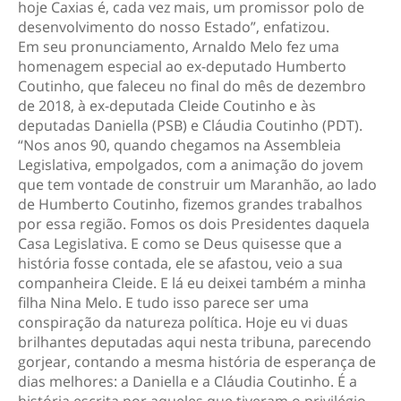
hoje Caxias é, cada vez mais, um promissor polo de
desenvolvimento do nosso Estado”, enfatizou.
Em seu pronunciamento, Arnaldo Melo fez uma
homenagem especial ao ex-deputado Humberto
Coutinho, que faleceu no final do mês de dezembro
de 2018, à ex-deputada Cleide Coutinho e às
deputadas Daniella (PSB) e Cláudia Coutinho (PDT).
“Nos anos 90, quando chegamos na Assembleia
Legislativa, empolgados, com a animação do jovem
que tem vontade de construir um Maranhão, ao lado
de Humberto Coutinho, fizemos grandes trabalhos
por essa região. Fomos os dois Presidentes daquela
Casa Legislativa. E como se Deus quisesse que a
história fosse contada, ele se afastou, veio a sua
companheira Cleide. E lá eu deixei também a minha
filha Nina Melo. E tudo isso parece ser uma
conspiração da natureza política. Hoje eu vi duas
brilhantes deputadas aqui nesta tribuna, parecendo
gorjear, contando a mesma história de esperança de
dias melhores: a Daniella e a Cláudia Coutinho. É a
história escrita por aqueles que tiveram o privilégio