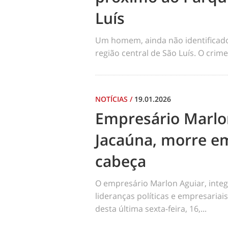
Luís
Um homem, ainda não identificado, 
região central de São Luís. O cri
NOTÍCIAS
/
19.01.2026
Empresário Marlo
Jacaúna, morre em
cabeça
O empresário Marlon Aguiar, integ
lideranças políticas e empresariai
desta última sexta-feira, 16,...