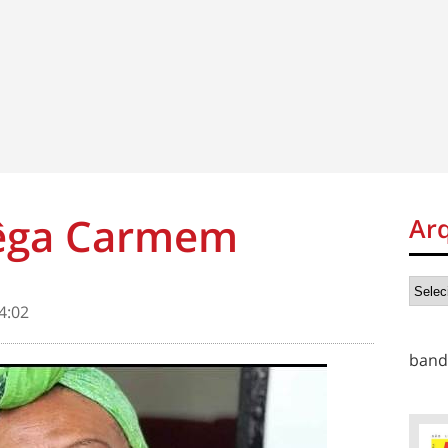
Nêga Carmem
Ar
4:02
band