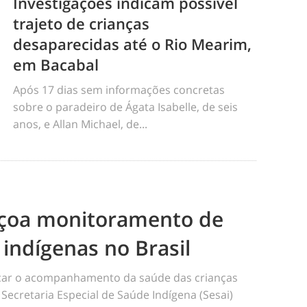
Investigações indicam possível
trajeto de crianças
desaparecidas até o Rio Mearim,
em Bacabal
Após 17 dias sem informações concretas
sobre o paradeiro de Ágata Isabelle, de seis
anos, e Allan Michael, de...
eiçoa monitoramento de
 indígenas no Brasil
ficar o acompanhamento da saúde das crianças
 Secretaria Especial de Saúde Indígena (Sesai)