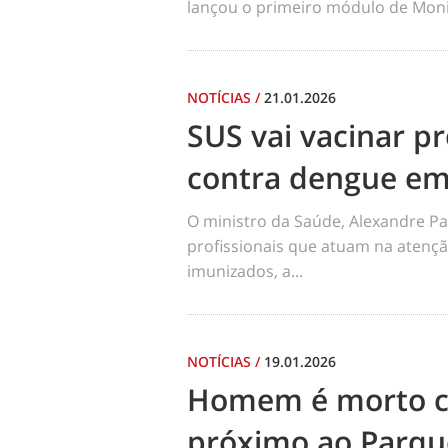
lançou o primeiro módulo de Moni
NOTÍCIAS
/
21.01.2026
SUS vai vacinar pr
contra dengue em
O ministro da Saúde, Alexandre Pa
profissionais que atuam na atençã
imunizados, a...
NOTÍCIAS
/
19.01.2026
Homem é morto co
próximo ao Parqu