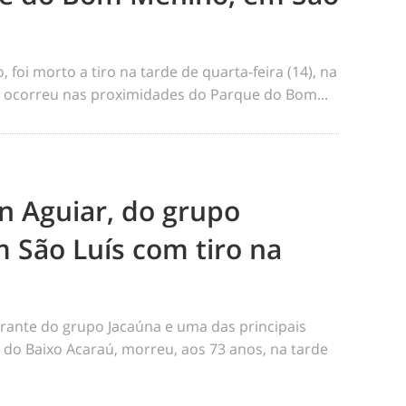
foi morto a tiro na tarde de quarta-feira (14), na
me ocorreu nas proximidades do Parque do Bom...
n Aguiar, do grupo
 São Luís com tiro na
rante do grupo Jacaúna e uma das principais
s do Baixo Acaraú, morreu, aos 73 anos, na tarde