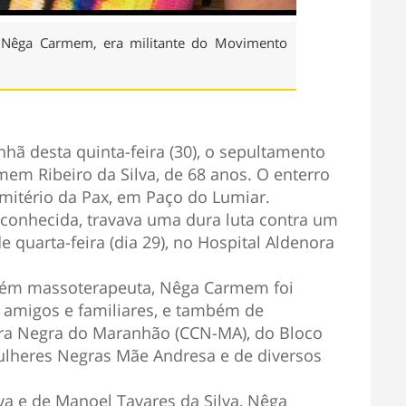
a Nêga Carmem, era militante do Movimento
hã desta quinta-feira (30), o sepultamento
em Ribeiro da Silva, de 68 anos. O enterro
emitério da Pax, em Paço do Lumiar.
onhecida, travava uma dura luta contra um
 quarta-feira (dia 29), no Hospital Aldenora
bém massoterapeuta, Nêga Carmem foi
amigos e familiares, e também de
ura Negra do Maranhão (CCN-MA), do Bloco
lheres Negras Mãe Andresa e de diversos
lva e de Manoel Tavares da Silva, Nêga