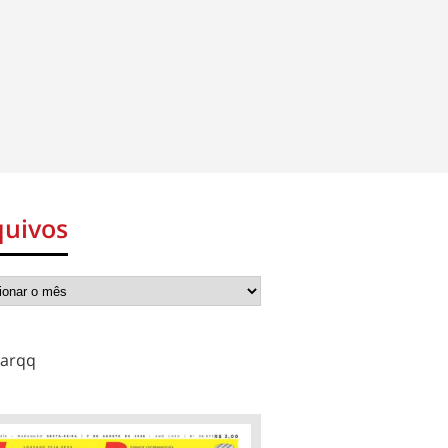
quivos
arqq