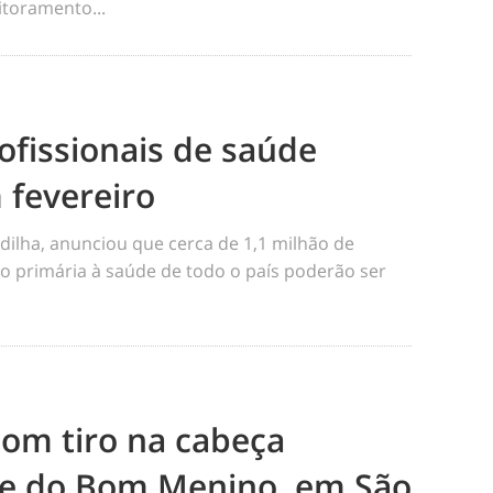
toramento...
ofissionais de saúde
 fevereiro
dilha, anunciou que cerca de 1,1 milhão de
o primária à saúde de todo o país poderão ser
m tiro na cabeça
e do Bom Menino, em São