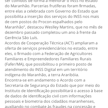
ser colhidos de forma a melhorar o INSS no estado
do Maranhão. Parcerias frutíferas foram ﬁrmadas,
entre elas a celebrada com Governo do Estado que
possibilita a inserção dos serviços do INSS nos mais
de cem postos do Procon espalhados pelo
Maranhão”, destacou Weslley Martins, que no mês de
dezembro passado completou um ano à frente da
Gerência São Luís.
Acordos de Cooperação Técnica (ACT) ampliaram a
oferta de serviços previdenciários no estado, entre
eles, o ﬁrmado com a Federação de Agricultores
Familiares e Empreendedores Familiares Rurais
(Fafer/MA), que possibilitou o primeiro posto de
atendimento do INSS Digital em um território
indígena do Maranhão, a terra Araribóia.
Encontra-se em andamento o Acordo com a
Secretaria de Segurança do Estado que por meio do
Instituto de Identiﬁcação possibilitará o acesso à base
de dados de identiﬁcação civil com informações
pessoais e biometria dos cidadãos maranhenses,
auxiliando no combate às fraudes na concessão e