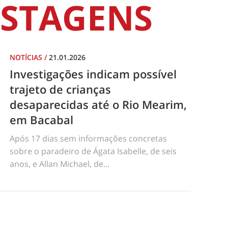
STAGENS
NOTÍCIAS
/
21.01.2026
Investigações indicam possível
trajeto de crianças
desaparecidas até o Rio Mearim,
em Bacabal
Após 17 dias sem informações concretas
sobre o paradeiro de Ágata Isabelle, de seis
anos, e Allan Michael, de...