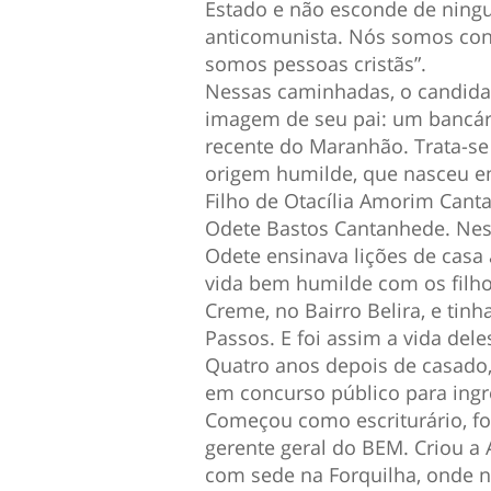
Estado e não esconde de ning
anticomunista. Nós somos con
somos pessoas cristãs”.
Nessas caminhadas, o candida
imagem de seu pai: um bancário
recente do Maranhão. Trata-se
origem humilde, que nasceu em
Filho de Otacília Amorim Cant
Odete Bastos Cantanhede. Ness
Odete ensinava lições de casa 
vida bem humilde com os filh
Creme, no Bairro Belira, e tinh
Passos. E foi assim a vida del
Quatro anos depois de casado,
em concurso público para ing
Começou como escriturário, foi
gerente geral do BEM. Criou a 
com sede na Forquilha, onde