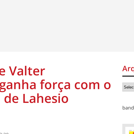
 Valter
Ar
ganha força com o
 de Lahesio
band