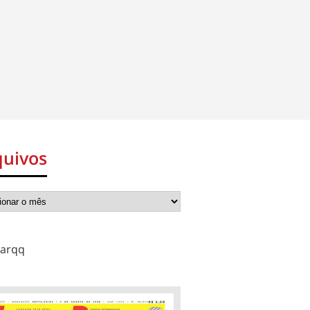
quivos
arqq