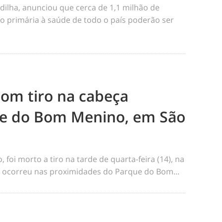
dilha, anunciou que cerca de 1,1 milhão de
o primária à saúde de todo o país poderão ser
m tiro na cabeça
e do Bom Menino, em São
foi morto a tiro na tarde de quarta-feira (14), na
me ocorreu nas proximidades do Parque do Bom...