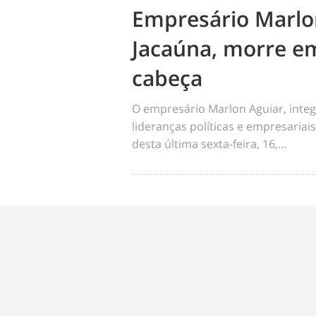
Empresário Marlo
Jacaúna, morre em
cabeça
O empresário Marlon Aguiar, integ
lideranças políticas e empresariai
desta última sexta-feira, 16,...