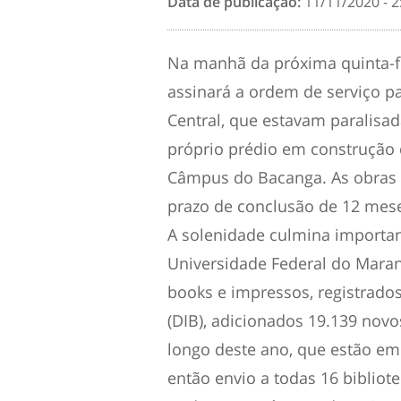
Data de publicação:
11/11/2020 - 2
Na manhã da próxima quinta-fei
assinará a ordem de serviço p
Central, que estavam paralisad
próprio prédio em construção 
Câmpus do Bacanga. As obras 
prazo de conclusão de 12 mes
A solenidade culmina importan
Universidade Federal do Maran
books e impressos, registrados
(DIB), adicionados 19.139 novo
longo deste ano, que estão e
então envio a todas 16 bibliot