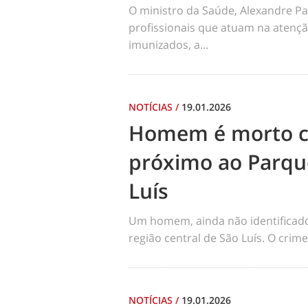
O ministro da Saúde, Alexandre Pa
profissionais que atuam na atençã
imunizados, a...
NOTÍCIAS
/
19.01.2026
Homem é morto co
próximo ao Parqu
Luís
Um homem, ainda não identificado, 
região central de São Luís. O cri
NOTÍCIAS
/
19.01.2026