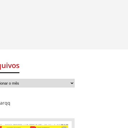
quivos
arqq