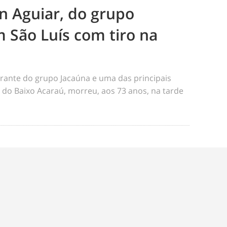
n Aguiar, do grupo
 São Luís com tiro na
rante do grupo Jacaúna e uma das principais
s do Baixo Acaraú, morreu, aos 73 anos, na tarde