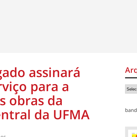
gado assinará
Ar
viço para a
s obras da
entral da UFMA
band