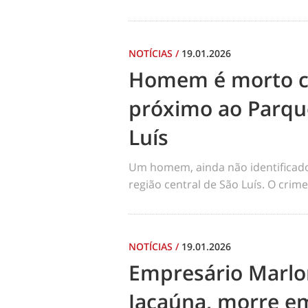
NOTÍCIAS
/
19.01.2026
Homem é morto co
próximo ao Parqu
Luís
Um homem, ainda não identificado, 
região central de São Luís. O cri
NOTÍCIAS
/
19.01.2026
Empresário Marlo
Jacaúna, morre em