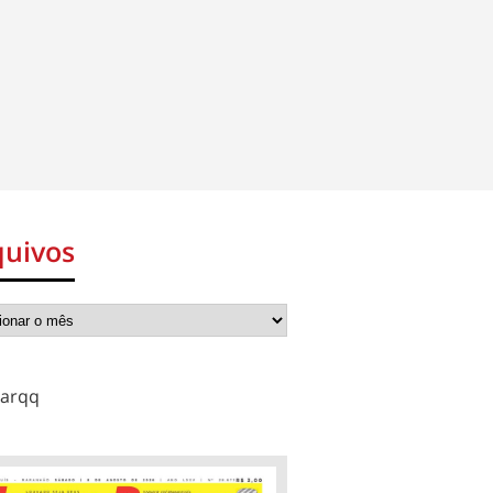
quivos
arqq