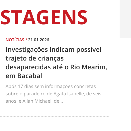
STAGENS
NOTÍCIAS
/
21.01.2026
Investigações indicam possível
trajeto de crianças
desaparecidas até o Rio Mearim,
em Bacabal
Após 17 dias sem informações concretas
sobre o paradeiro de Ágata Isabelle, de seis
anos, e Allan Michael, de...