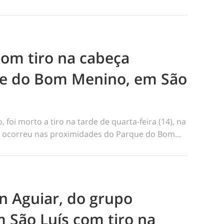
m tiro na cabeça
e do Bom Menino, em São
foi morto a tiro na tarde de quarta-feira (14), na
me ocorreu nas proximidades do Parque do Bom...
n Aguiar, do grupo
 São Luís com tiro na