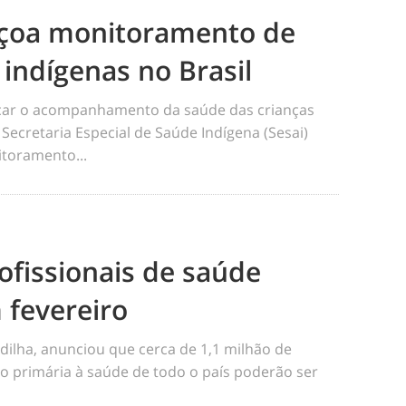
eiçoa monitoramento de
 indígenas no Brasil
ficar o acompanhamento da saúde das crianças
 Secretaria Especial de Saúde Indígena (Sesai)
toramento...
ofissionais de saúde
 fevereiro
dilha, anunciou que cerca de 1,1 milhão de
o primária à saúde de todo o país poderão ser