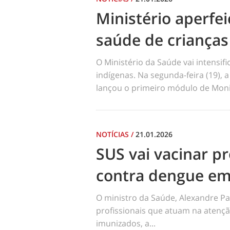
Ministério aperf
saúde de crianças
O Ministério da Saúde vai intensi
indígenas. Na segunda-feira (19), a
lançou o primeiro módulo de Moni
NOTÍCIAS
/
21.01.2026
SUS vai vacinar pr
contra dengue em
O ministro da Saúde, Alexandre Pa
profissionais que atuam na atençã
imunizados, a...