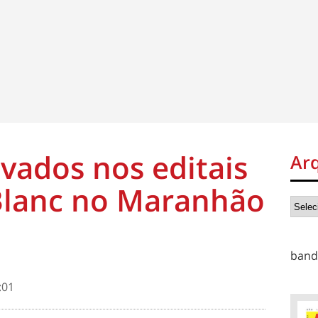
ovados nos editais
Ar
 Blanc no Maranhão
band
:01