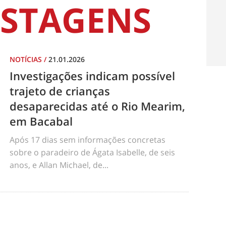
STAGENS
NOTÍCIAS
/
21.01.2026
Investigações indicam possível
trajeto de crianças
desaparecidas até o Rio Mearim,
em Bacabal
Após 17 dias sem informações concretas
sobre o paradeiro de Ágata Isabelle, de seis
anos, e Allan Michael, de...