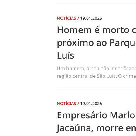
NOTÍCIAS
/
19.01.2026
Homem é morto co
próximo ao Parqu
Luís
Um homem, ainda não identificado, 
região central de São Luís. O cri
NOTÍCIAS
/
19.01.2026
Empresário Marlo
Jacaúna, morre em