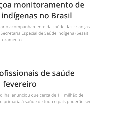
eiçoa monitoramento de
 indígenas no Brasil
ficar o acompanhamento da saúde das crianças
 Secretaria Especial de Saúde Indígena (Sesai)
toramento...
ofissionais de saúde
 fevereiro
dilha, anunciou que cerca de 1,1 milhão de
o primária à saúde de todo o país poderão ser