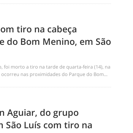
m tiro na cabeça
e do Bom Menino, em São
foi morto a tiro na tarde de quarta-feira (14), na
me ocorreu nas proximidades do Parque do Bom...
n Aguiar, do grupo
 São Luís com tiro na