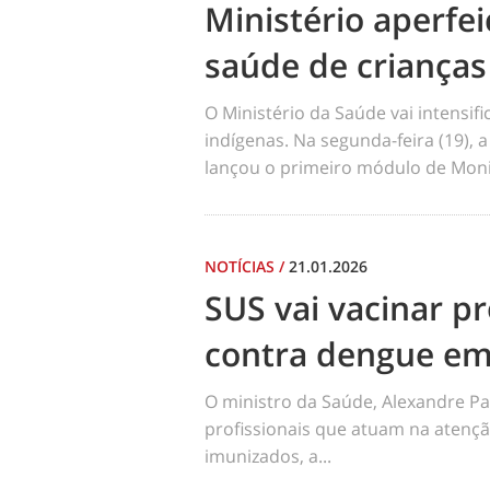
Ministério aperf
saúde de crianças
O Ministério da Saúde vai intensi
indígenas. Na segunda-feira (19), a
lançou o primeiro módulo de Moni
NOTÍCIAS
/
21.01.2026
SUS vai vacinar pr
contra dengue em
O ministro da Saúde, Alexandre Pa
profissionais que atuam na atençã
imunizados, a...