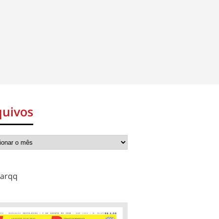
quivos
arqq