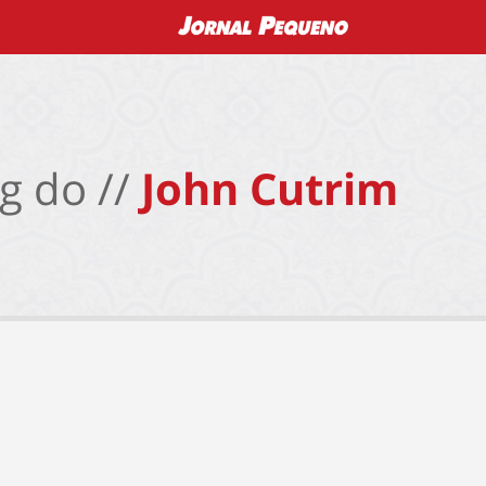
g do //
John Cutrim