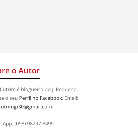
re o Autor
Cutrim é blogueiro do J. Pequeno.
se o seu
Perfil no Facebook
. Email:
cutrimjp30@gmail.com
sApp: (098) 98297-8499