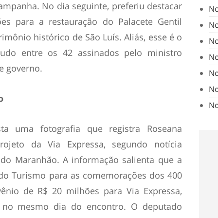
mpanha. No dia seguinte, preferiu destacar
No
es para a restauração do Palacete Gentil
No
imônio histórico de São Luís. Aliás, esse é o
No
udo entre os 42 assinados pelo ministro
No
e governo.
No
No
o
No
sta uma fotografia que registra Roseana
ojeto da Via Expressa, segundo notícia
 do Maranhão. A informação salienta que a
” do Turismo para as comemorações dos 400
vênio de R$ 20 milhões para Via Expressa,
al no mesmo dia do encontro. O deputado