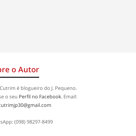
re o Autor
Cutrim é blogueiro do J. Pequeno.
se o seu
Perfil no Facebook
. Email:
cutrimjp30@gmail.com
sApp: (098) 98297-8499