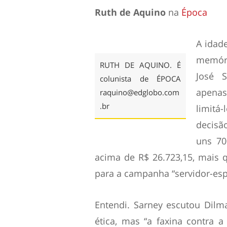
Ruth de Aquino
na
Época
A idad
memóri
RUTH DE AQUINO. É
José S
colunista de ÉPOCA
apena
raquino@edglobo.com
.br
limitá
decisão
uns 70
acima de R$ 26.723,15, mais 
para a campanha “servidor-esp
Entendi. Sarney escutou Dilm
ética, mas “a faxina contra a