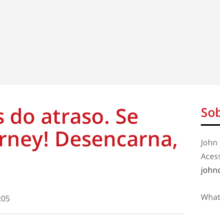
 do atraso. Se
Sob
rney! Desencarna,
John 
Aces
john
What
:05