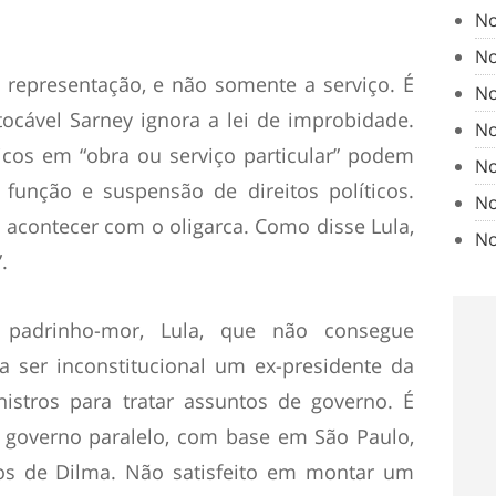
No
No
e representação, e não somente a serviço. É
No
tocável Sarney ignora a lei de improbidade.
No
icos em “obra ou serviço particular” podem
No
função e suspensão de direitos políticos.
No
acontecer com o oligarca. Como disse Lula,
No
.
padrinho-mor, Lula, que não consegue
a ser inconstitucional um ex-presidente da
istros para tratar assuntos de governo. É
 governo paralelo, com base em São Paulo,
ros de Dilma. Não satisfeito em montar um