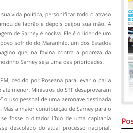
ua vida política, personificar todo o atraso
amou de ladrão e depois beijou sua mão. A
agem de Sarney é nociva. Ele é o líder de um
o povo sofrido do Maranhão, um dos Estados
magino que, na faxina contra a pobreza da
nhozinho Sarney seja uma das prioridades.
 PM, cedido por Roseana para levar o pai a
 é até menor. Ministros do STF desaprovaram
e” o uso pessoal de uma aeronave destinada
. Mas a maior contribuição de Sarney para o
 se fosse o ditador líbio de uma capitania
Pos
esse descolado do atual processo nacional.