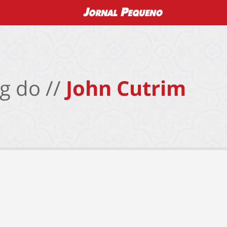
g do //
John Cutrim