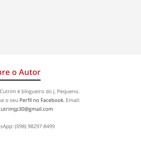
re o Autor
Cutrim é blogueiro do J. Pequeno.
se o seu
Perfil no Facebook
. Email:
cutrimjp30@gmail.com
sApp: (098) 98297-8499