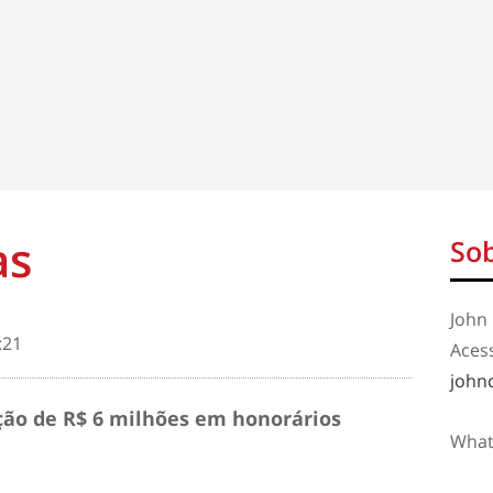
as
Sob
John 
:21
Aces
john
ção de R$ 6 milhões em honorários
What