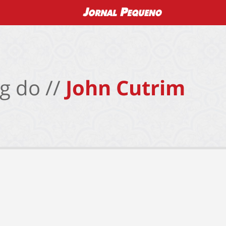
g do //
John Cutrim