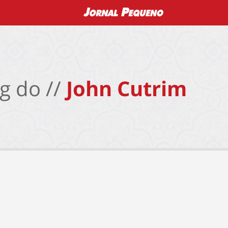
g do //
John Cutrim