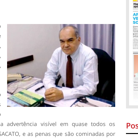
o
e
,
,
,
o
s
o
Pos
a advertência visível em quase todos os
ESACATO, e as penas que são cominadas por