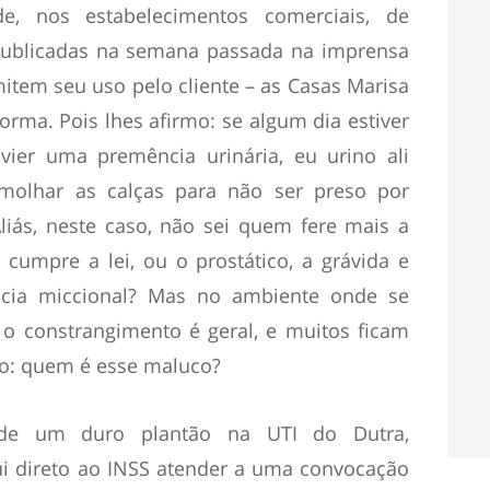
de, nos estabelecimentos comerciais, de
s publicadas na semana passada na imprensa
item seu uso pelo cliente – as Casas Marisa
rma. Pois lhes afirmo: se algum dia estiver
ier uma premência urinária, eu urino ali
olhar as calças para não ser preso por
liás, neste caso, não sei quem fere mais a
cumpre a lei, ou o prostático, a grávida e
ncia miccional? Mas no ambiente onde se
, o constrangimento é geral, e muitos ficam
o: quem é esse maluco?
de um duro plantão na UTI do Dutra,
fui direto ao INSS atender a uma convocação