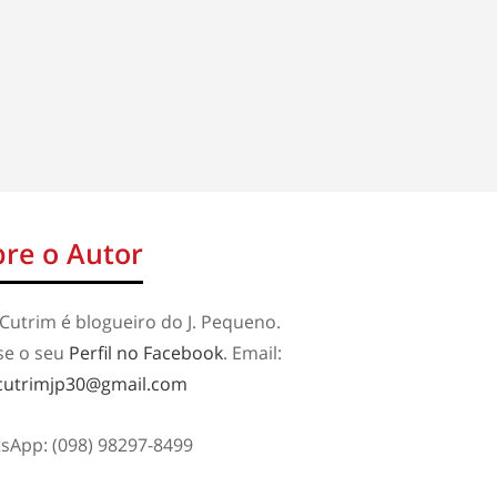
re o Autor
Cutrim é blogueiro do J. Pequeno.
se o seu
Perfil no Facebook
. Email:
cutrimjp30@gmail.com
sApp: (098) 98297-8499