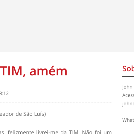
a TIM, amém
Sob
John 
8:12
Aces
john
eador de São Luís)
What
s, felizmente livrei-me da TIM. Não foi um