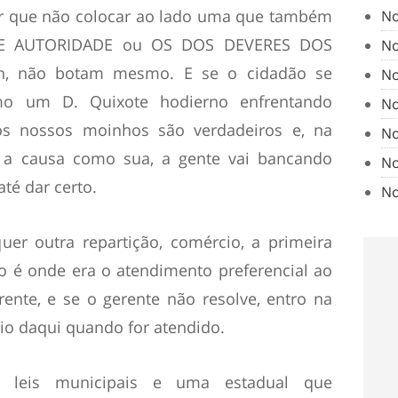
or que não colocar ao lado uma que também
No
DE AUTORIDADE ou OS DOS DEVERES DOS
No
, não botam mesmo. E se o cidadão se
No
omo um D. Quixote hodierno enfrentando
No
s nossos moinhos são verdadeiros e, na
No
a causa como sua, a gente vai bancando
No
até dar certo.
No
r outra repartição, comércio, a primeira
o é onde era o atendimento preferencial ao
ente, e se o gerente não resolve, entro na
saio daqui quando for atendido.
s leis municipais e uma estadual que