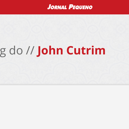
g do //
John Cutrim