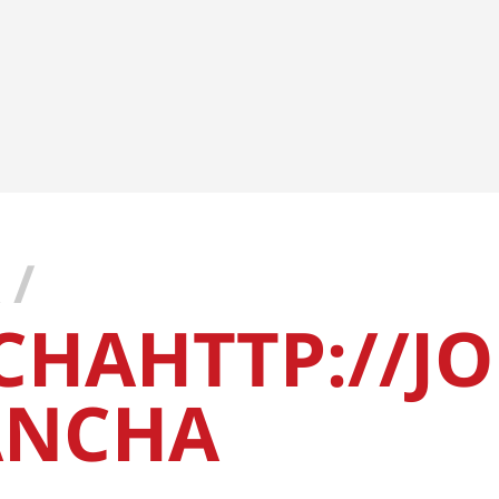
 /
CHAHTTP://J
ANCHA