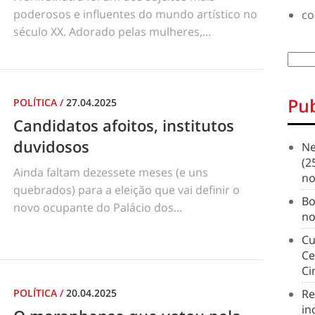
poderosos e influentes do mundo artístico no
co
século XX. Adorado pelas mulheres,...
Pub
POLÍTICA
/
27.04.2025
Candidatos afoitos, institutos
duvidosos
Ne
(2
Ainda faltam dezessete meses (e uns
no
quebrados) para a eleição que vai definir o
Bo
novo ocupante do Palácio dos...
no
Cu
Ce
Ci
POLÍTICA
/
20.04.2025
Re
in