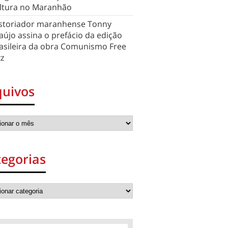
ltura no Maranhão
storiador maranhense Tonny
aújo assina o prefácio da edição
asileira da obra Comunismo Free
zz
quivos
egorias