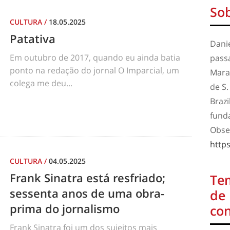
Sob
CULTURA
/
18.05.2025
Patativa
Danie
Em outubro de 2017, quando eu ainda batia
pass
ponto na redação do jornal O Imparcial, um
Mara
colega me deu...
de S.
Brazi
funda
Obse
http
CULTURA
/
04.05.2025
Frank Sinatra está resfriado;
Te
sessenta anos de uma obra-
de
prima do jornalismo
co
Frank Sinatra foi um dos sujeitos mais