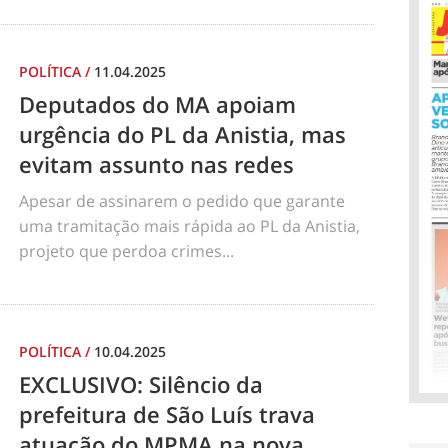
POLÍTICA
/
11.04.2025
Deputados do MA apoiam
urgência do PL da Anistia, mas
evitam assunto nas redes
Apesar de assinarem o pedido que garante
uma tramitação mais rápida ao PL da Anistia,
projeto que perdoa crimes...
POLÍTICA
/
10.04.2025
EXCLUSIVO: Silêncio da
prefeitura de São Luís trava
atuação do MPMA na nova