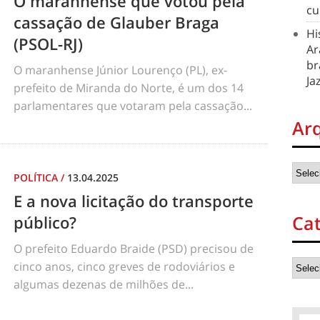
O maranhense que votou pela
cu
cassação de Glauber Braga
Hi
(PSOL-RJ)
Ar
br
O maranhense Júnior Lourenço (PL), ex-
Ja
prefeito de Miranda do Norte, é um dos 14
parlamentares que votaram pela cassação...
Ar
POLÍTICA
/
13.04.2025
E a nova licitação do transporte
Cat
público?
O prefeito Eduardo Braide (PSD) precisou de
cinco anos, cinco greves de rodoviários e
algumas dezenas de milhões de...