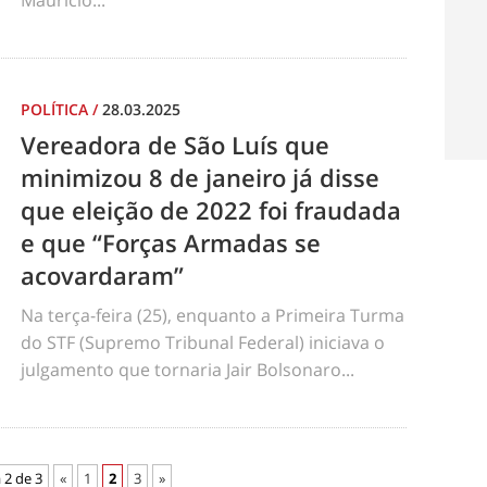
Maurício...
POLÍTICA
/
28.03.2025
Vereadora de São Luís que
minimizou 8 de janeiro já disse
que eleição de 2022 foi fraudada
e que “Forças Armadas se
acovardaram”
Na terça-feira (25), enquanto a Primeira Turma
do STF (Supremo Tribunal Federal) iniciava o
julgamento que tornaria Jair Bolsonaro...
 2 de 3
«
1
2
3
»